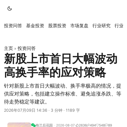
投资问答
基金投资
股票投资
市场复盘
行业研究
行业
主页
投资问答
»
新股上市首日大幅波动
高换手率的应对策略
针对新股上市首日大幅波动、换手率极高的情况，提
供应对策略，包括建立操作标准、避免追涨杀跌、等
待走势稳定等建议。
2026年07月09日 14:36
·
3 分钟
·
1189 字
格兰后花园
2026-08-07
2636
494
548
89