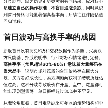
分歧剧烈、缺乏历史走势参考的共同结果。应对核心
是
建立自己的操作标准，不盲目追涨杀跌
，同时意识
到首日价格可能显著偏离基本面，后续往往伴随估值
回归过程。
首日波动与高换手率的成因
新股首日没有历史K线和交易数据作为参照，买卖双
方只能基于招股说明书、行业对标和情绪进行定价。
高换手率（常见超过60%-80%）意味着大量筹码在
当天易手
，说明市场对该股的合理价格存在巨大分
歧。买方看好成长性，卖方则倾向获利了结或质疑估
值过高。这种分歧导致股价在开盘、盘中、尾盘都可
能出现剧烈震荡，单日振幅超过30%并不罕见。
从缠论角度看，首日走势缺乏可参照的走势结构和中