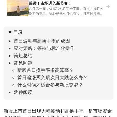
跟紧！市场进入新节奏！
→
八月第一周，体感和七月完全不同。有点儿换月如
换刀的意思。这种感觉七月也有过，只不过是市场
开始往下走。当时最难受的是什么？很多前期最强
的科技方向连续杀估值、杀情绪，跌幅放在整个A股
历史都排得上号。很多同学人被折磨到根本没有打
目录
开账户的勇气。8月伊始，在这立秋的节气反倒让大
家感受到了春天般的暖风。指数涨了百点，交易额
首日波动与高换手率的成因
回暖到2
应对策略：等待与标准化操作
简短总结
常见问题
新股首日换手率多高算高？
首日追涨买入后次日大跌怎么办？
什么时候才适合参与新股交易？
延伸阅读
新股上市首日出现大幅波动和高换手率，是市场资金