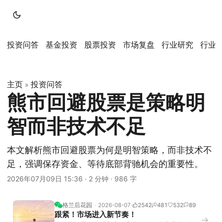
投资问答
基金投资
股票投资
市场复盘
行业研究
行业
主页
投资问答
»
熊市回避股票是策略明
智而非技术不足
本文解析熊市回避股票为何是明智策略，而非技术不
足，强调保存资金、等待底部背驰机会的重要性。
2026年07月09日 15:36
·
2 分钟
·
986 字
格兰后花园
2026-08-07
2542
481
532
89
跟紧！市场进入新节奏！
→