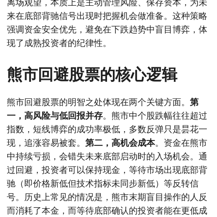
离场观望，本质上是主动管理风险、保存资本，为未
来在底部背驰信号出现时把握机会做准备。这种策略
强调资金安全优先，避免在下跌趋势中盲目博弈，体
现了成熟投资者的纪律性。
熊市回避股票的核心逻辑
熊市回避股票的明智之处体现在两个关键方面。
第
一，高风险与低回报并存
。熊市中个股跌幅往往超过
指数，短线博弈的成功率极低，多数反弹只是昙花一
现，追涨容易被套。
第二，高机会成本
。资金在熊市
中持续亏损，会错失未来底部启动时的入场机会。通
过回避，投资者可以保持现金，等待市场出现底部背
驰（即价格新低但技术指标未同步新低）等反转信
号。历史上常见的情况是，熊市末期盲目操作的人反
而消耗了本金，而等待底部确认的投资者能在更低成