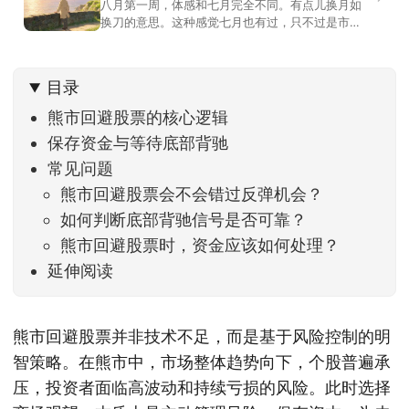
八月第一周，体感和七月完全不同。有点儿换月如
换刀的意思。这种感觉七月也有过，只不过是市场
开始往下走。当时最难受的是什么？很多前期最强
的科技方向连续杀估值、杀情绪，跌幅放在整个A股
历史都排得上号。很多同学人被折磨到根本没有打
目录
开账户的勇气。8月伊始，在这立秋的节气反倒让大
家感受到了春天般的暖风。指数涨了百点，交易额
熊市回避股票的核心逻辑
回暖到2
保存资金与等待底部背驰
常见问题
熊市回避股票会不会错过反弹机会？
如何判断底部背驰信号是否可靠？
熊市回避股票时，资金应该如何处理？
延伸阅读
熊市回避股票并非技术不足，而是基于风险控制的明
智策略。在熊市中，市场整体趋势向下，个股普遍承
压，投资者面临高波动和持续亏损的风险。此时选择