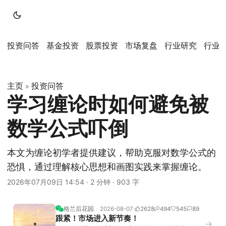
投资问答
基金投资
股票投资
市场复盘
行业研究
行业
主页
投资问答
»
学习缠论时如何避免被
数学公式吓倒
本文为缠论初学者提供建议，帮助克服对数学公式的
恐惧，通过理解核心思想和画图实践来掌握缠论。
2026年07月09日 14:54
·
2 分钟
·
903 字
格兰后花园
2026-08-07
2628
494
545
89
跟紧！市场进入新节奏！
→