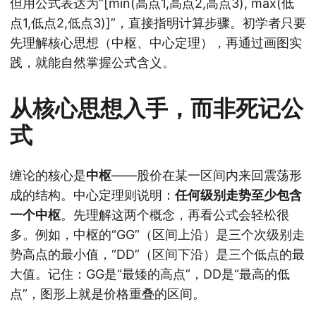
但用公式表达为“[min(高点1,高点2,高点3), max(低
点1,低点2,低点3)]”，直接指明计算步骤。初学者只要
先理解核心思想（中枢、中心定理），再通过画图实
践，就能自然掌握公式含义。
从核心思想入手，而非死记公
式
缠论的核心是
中枢
——股价在某一区间内来回震荡形
成的结构。中心定理则说明：
任何级别走势至少包含
一个中枢
。先理解这两个概念，再看公式会轻松很
多。例如，中枢的“GG”（区间上沿）是三个次级别走
势高点的最小值，“DD”（区间下沿）是三个低点的最
大值。记住：GG是“最矮的高点”，DD是“最高的低
点”，图形上就是价格重叠的区间。