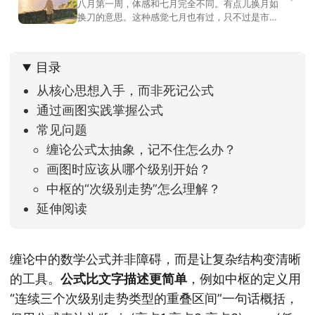
八月第一周，体感和七月完全不同。有点儿换月如
换刀的意思。这种感觉七月也有过，只不过是市场
开始往下走。当时最难受的是什么？很多前期最强
的科技方向连续杀估值、杀情绪，跌幅放在整个A股
历史都排得上号。很多同学人被折磨到根本没有打
目录
开账户的勇气。8月伊始，在这立秋的节气反倒让大
家感受到了春天般的暖风。指数涨了百点，交易额
从核心思想入手，而非死记公式
回暖到2
通过画图实践掌握公式
常见问题
缠论公式太抽象，记不住怎么办？
画图时应该从哪个级别开始？
中枢的“次级别走势”怎么理解？
延伸阅读
缠论中的数学公式并非障碍，而是让复杂结构变清晰
的工具。
公式比文字描述更简单
，例如中枢的定义用
“连续三个次级别走势类型的重叠区间”一句话概括，