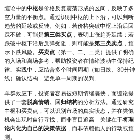
缠论中的
中枢
是价格反复震荡形成的区间，反映了多
空力量的平衡点。通过识别中枢的上下沿，可以判断
趋势的延续或反转。例如，若价格突破中枢上沿后回
踩不破，可能是
第三类买点
，表明上涨趋势延续；若
跌破中枢下沿后反弹受阻，则可能是
第三类卖点
，预
示下跌风险。
买卖点
（第一、二、三类）提供了明确
的入场和离场参考，帮助投资者在情绪波动中保持纪
律。实践中，应结合多个时间周期（如日线、30分钟
线）确认结构，避免单一周期的误判。
羊群效应下，投资者容易被短期情绪裹挟，而缠论提
供了一套
脱离情绪、回归结构
的分析方法。通过研究
中枢和买卖点，可以识别市场的真实状态，并在类似
机会出现时自行寻找，而非盲目追高。关键在于
将理
论内化为自己的决策依据
，而非依赖他人的行动或预
测。