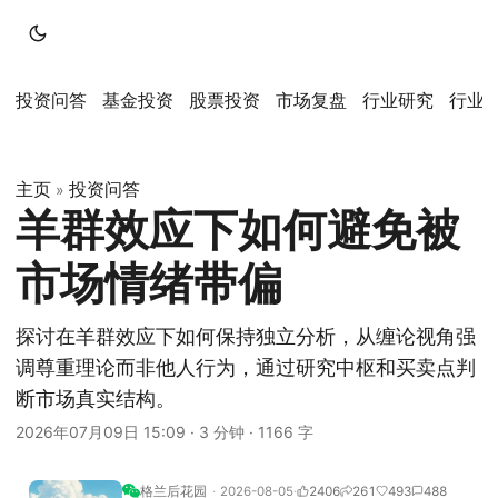
投资问答
基金投资
股票投资
市场复盘
行业研究
行业
主页
投资问答
»
羊群效应下如何避免被
市场情绪带偏
探讨在羊群效应下如何保持独立分析，从缠论视角强
调尊重理论而非他人行为，通过研究中枢和买卖点判
断市场真实结构。
2026年07月09日 15:09
·
3 分钟
·
1166 字
格兰后花园
2026-08-05
2406
261
493
488