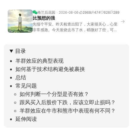
格兰后花园
2026-08-06
2968
474
626
289
比预想的强
→
先报个平安。昨天检查出阳了，大家很关心，心里
非常感激。今天发烧去吊了水，稍微好了些，可没
什么胃口，吃不下东西。估计下次直播脸上又要少
几两肉，上镜看上去会再瘦一些。不过今天市场倒
是蛮照顾我的，没太让人操心。成交额稳稳踩在2.5
目录
万亿以上，涨跌比虽然只有2789比2590，乍看上
去相差不大，但细看下来，跌幅超过3%的只有不到
羊群效应的典型表现
如何基于技术结构避免被裹挟
总结
常见问题
如何判断一个分型是否有效？
跟风买入后股价下跌，应该立即止损吗？
羊群效应在牛市和熊市中表现有何不同？
延伸阅读