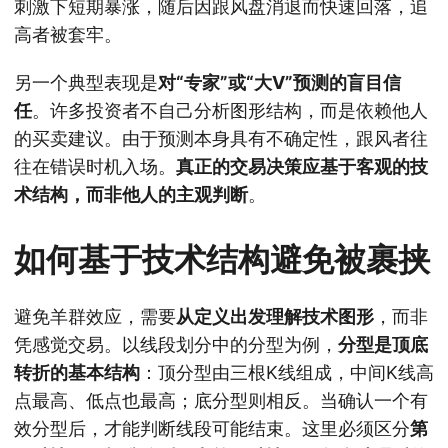
刺激下短期暴涨，随后因跟风盘消退而快速回落，追
高者被套牢。
另一个典型表现是
对“专家”或“大V”预测的盲目信
任
。许多投资者不自己分析图形结构，而是依赖他人
的买卖建议。由于预测本身具有不确定性，跟风者往
往在错误时机入场。
真正的交易决策应基于客观的技
术结构，而非他人的主观判断
。
如何基于技术结构避免被裹挟
避免羊群效应，需要
从定义出发理解技术图形
，而非
凭感觉交易。以线段划分中的分型为例，
分型是顶底
转折的基本结构
：顶分型由三根K线组成，中间K线高
点最高、低点也最高；底分型则相反。当确认一个有
效分型后，才能判断线段可能结束。这里必须区分
第