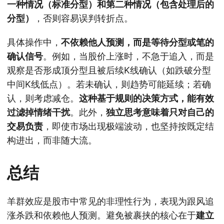
一种情况（标准分型）和第二种情况（包含处理后的
分型）
，否则容易误判转折点。
具体操作中，
不依赖他人预测，而是等待分型或笔的
确认信号
。例如，当股价上涨时，不急于追入，而是
观察是否形成顶分型且被后续K线确认（如跌破分型
中间K线低点）。若未确认，则趋势可能延续；若确
认，则考虑减仓。
这种基于规则的决策方式，能有效
过滤掉情绪干扰
。此外，
独立思考意味着只对自己的
交易负责
，即使市场出现极端波动，也坚持按既定结
构进出，而非随大流。
总结
羊群效应是股市中常见的非理性行为，表现为跟风追
涨杀跌和依赖他人预测。避免被裹挟的核心在于
建立