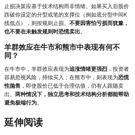
止损决策应基于技术结构而非情绪。如果买入后股价
跌破你设定的分型或笔的支撑位（例如底分型中间K
线低点），则按规则止损。
不要因害怕亏损而犹豫，
也不要在未触发规则时恐慌卖出
。
羊群效应在牛市和熊市中表现有何不
同？
在牛市中，羊群效应表现为
追涨情绪更强烈
，投资者
容易忽视风险，持续买入；在熊市中，则表现为
恐慌
性抛售
，即使股价已低于合理估值，仍有人跟随卖
出。
两种情况下，独立思考和技术结构分析都能帮助
避免极端行为
。
延伸阅读