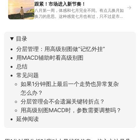
跟紧！市场进入新节奏！
→
八月第一周，体感和七月完全不同。有点儿换月如
换刀的意思。这种感觉七月也有过，只不过是市场
开始往下走。当时最难受的是什么？很多前期最强
的科技方向连续杀估值、杀情绪，跌幅放在整个A股
历史都排得上号。很多同学人被折磨到根本没有打
目录
开账户的勇气。8月伊始，在这立秋的节气反倒让大
家感受到了春天般的暖风。指数涨了百点，交易额
分层管理：用高级别图做“记忆外挂”
回暖到2
用MACD辅助时看高级别图
总结
常见问题
如果1分钟图上最后一个走势也异常复杂
怎么办？
分层管理会不会遗漏关键转折点？
用高级别图MACD时，参数需要调整吗？
延伸阅读