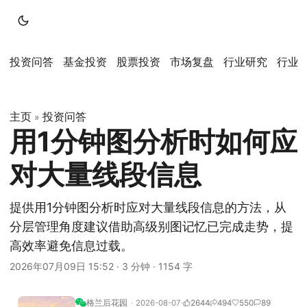
投资问答
基金投资
股票投资
市场复盘
行业研究
行业
主页
投资问答
»
用1分钟图分析时如何应
对大量线段信息
提供用1分钟图分析时应对大量线段信息的方法，从
分层管理角度建议借助高级别图记忆已完成走势，提
高效率避免信息过载。
2026年07月09日 15:52
·
3 分钟
·
1154 字
格兰后花园
2026-08-07
2644
494
550
89