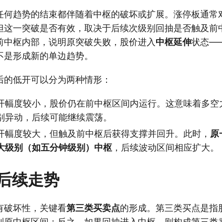
任何趋势的结束都伴随着中枢的破坏或扩展。涨停板通常
但这一突破是否有效，取决于后续次级别回抽是否触及前
前中枢内部，说明原突破失败，股价进入
中枢延伸
状态—
不是形成新的单边趋势。
后的低开可以分为两种情形：
开幅度较小，股价仍在前中枢区间内运行。这意味着多空
别异动，后续可能继续震荡。
开幅度较大，但触及前中枢后获得支撑并回升。此时，
原
大级别（如五分钟级别）中枢
，后续波动区间相应扩大。
后续走势
有破坏性，关键看
第三类买卖点
的形成。第三类买点是指
到原中枢区间；反之，如果回抽进入中枢，则构成第三类