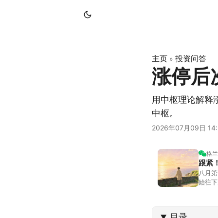
主页
投资问答
»
涨停后
用中枢理论解释
中枢。
2026年07月09日 14:
格兰
跟紧
八月第
始往下
都排得
到了春
目录