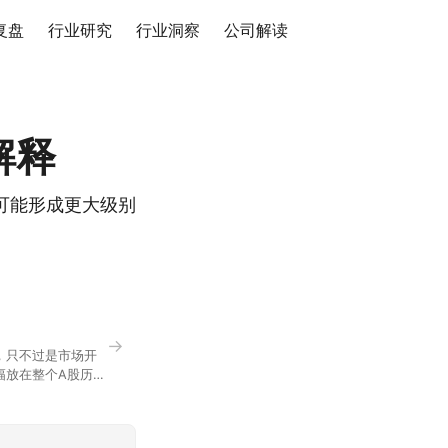
复盘
行业研究
行业洞察
公司解读
解释
可能形成更大级别
→
，只不过是市场开
幅放在整个A股历史
节气反倒让大家感受