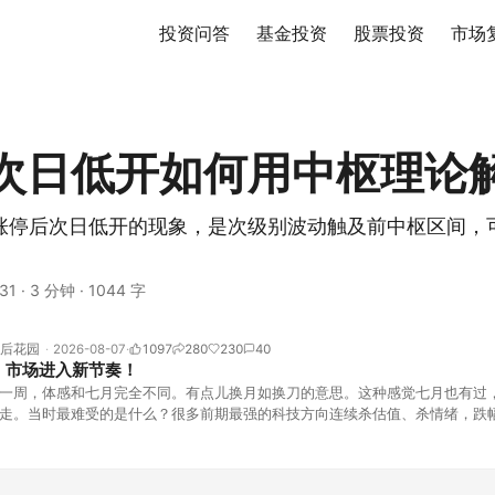
投资问答
基金投资
股票投资
市场
次日低开如何用中枢理论
涨停后次日低开的现象，是次级别波动触及前中枢区间，
31
·
3 分钟
·
1044 字
后花园
2026-08-07
1097
280
230
40
！市场进入新节奏！
一周，体感和七月完全不同。有点儿换月如换刀的意思。这种感觉七月也有过
走。当时最难受的是什么？很多前期最强的科技方向连续杀估值、杀情绪，跌
上号。很多同学人被折磨到根本没有打开账户的勇气。8月伊始，在这立秋的
天般的暖风。指数涨了百点，交易额回暖到2