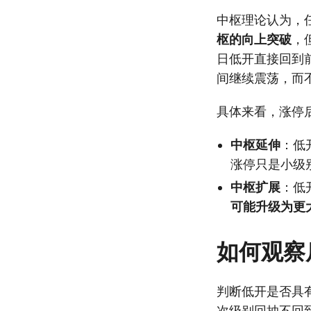
中枢理论认为，
枢的向上突破
，
日低开直接回到
间继续震荡，而
具体来看，涨停
中枢延伸
：低
涨停只是小级
中枢扩展
：低
可能升级为更
如何观察
判断低开是否具
次级别回抽不回