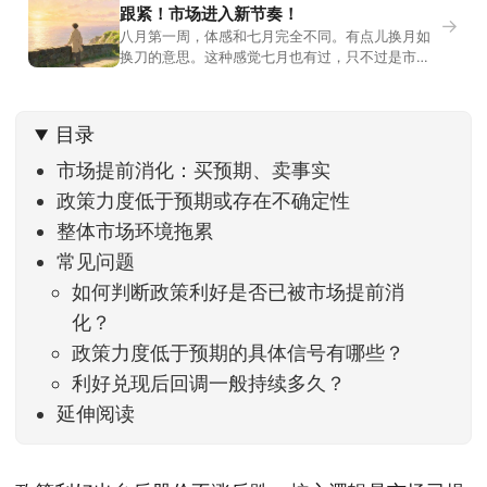
跟紧！市场进入新节奏！
→
八月第一周，体感和七月完全不同。有点儿换月如
换刀的意思。这种感觉七月也有过，只不过是市场
开始往下走。当时最难受的是什么？很多前期最强
的科技方向连续杀估值、杀情绪，跌幅放在整个A股
历史都排得上号。很多同学人被折磨到根本没有打
目录
开账户的勇气。8月伊始，在这立秋的节气反倒让大
家感受到了春天般的暖风。指数涨了百点，交易额
市场提前消化：买预期、卖事实
回暖到2
政策力度低于预期或存在不确定性
整体市场环境拖累
常见问题
如何判断政策利好是否已被市场提前消
化？
政策力度低于预期的具体信号有哪些？
利好兑现后回调一般持续多久？
延伸阅读