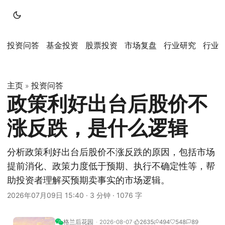
投资问答
基金投资
股票投资
市场复盘
行业研究
行业
主页
投资问答
»
政策利好出台后股价不
涨反跌，是什么逻辑
分析政策利好出台后股价不涨反跌的原因，包括市场
提前消化、政策力度低于预期、执行不确定性等，帮
助投资者理解买预期卖事实的市场逻辑。
2026年07月09日 15:40
·
3 分钟
·
1076 字
格兰后花园
2026-08-07
2635
494
548
89