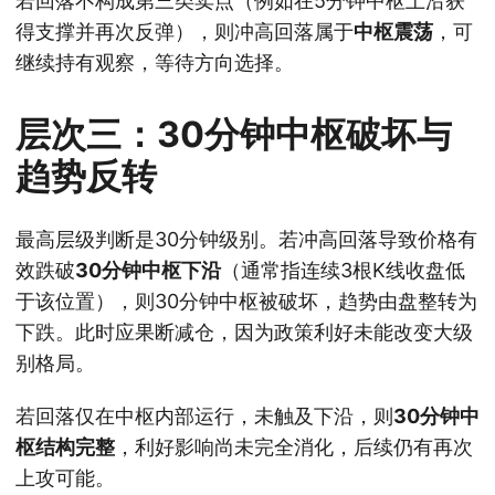
若回落不构成第三类卖点（例如在5分钟中枢上沿获
得支撑并再次反弹），则冲高回落属于
中枢震荡
，可
继续持有观察，等待方向选择。
层次三：30分钟中枢破坏与
趋势反转
最高层级判断是30分钟级别。若冲高回落导致价格有
效跌破
30分钟中枢下沿
（通常指连续3根K线收盘低
于该位置），则30分钟中枢被破坏，趋势由盘整转为
下跌。此时应果断减仓，因为政策利好未能改变大级
别格局。
若回落仅在中枢内部运行，未触及下沿，则
30分钟中
枢结构完整
，利好影响尚未完全消化，后续仍有再次
上攻可能。