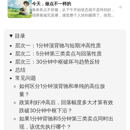
今天，做点不一样的
→
身体有点不舒服，从下午开始状态就不是特别好，
强撑着做完直播，感觉整个人快到极限了。按照平
时的习惯，今天还应该是回答直播过程中，大家留
言问的问题。不过我想换一种方法，按大家的需求
解答。留言区照常开放，有什么关于市场今的问
目录
题，可以直接留言。如果别人问的问题正好是你想
问的，可以给他点个赞。晚些时候，我会按点赞数
层次一：1分钟顶背驰与短期冲高性质
量挑选5个比较
层次二：5分钟第三类卖点与回落性质
层次三：30分钟中枢破坏与趋势反转
总结
常见问题
如何区分1分钟顶背驰和单纯的高位放
量？
政策利好冲高后，回落幅度多大才算有效
跌破30分钟中枢下沿？
如果1分钟背驰和5分钟第三类卖点同时出
现，该优先执行哪个？