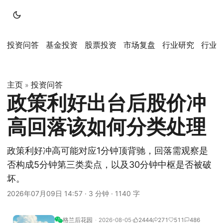
投资问答
基金投资
股票投资
市场复盘
行业研究
行业
主页
投资问答
»
政策利好出台后股价冲
高回落该如何分类处理
政策利好冲高可能对应1分钟顶背驰，回落需观察是
否构成5分钟第三类卖点，以及30分钟中枢是否被破
坏。
2026年07月09日 14:57
·
3 分钟
·
1140 字
格兰后花园
2026-08-05
2444
271
511
486