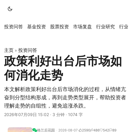
投资问答
基金投资
股票投资
市场复盘
行业研究
行业
主页
投资问答
»
政策利好出台后市场如
何消化走势
本文解析政策利好出台后市场消化的过程，从情绪亢
奋到分型结构形成，再到走势类型展开，帮助投资者
理解走势的自组性，避免追涨杀跌。
2026年07月09日 15:02
·
3 分钟
·
1074 字
格兰后花园
2026-08-07
2590
486
542
89