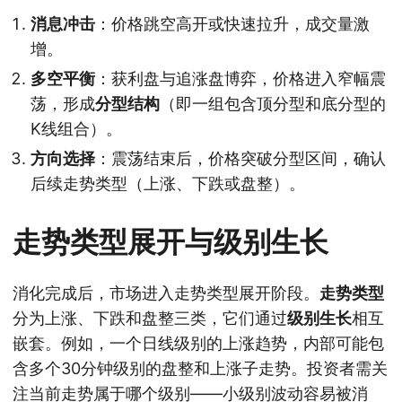
消息冲击
：价格跳空高开或快速拉升，成交量激
增。
多空平衡
：获利盘与追涨盘博弈，价格进入窄幅震
荡，形成
分型结构
（即一组包含顶分型和底分型的
K线组合）。
方向选择
：震荡结束后，价格突破分型区间，确认
后续走势类型（上涨、下跌或盘整）。
走势类型展开与级别生长
消化完成后，市场进入走势类型展开阶段。
走势类型
分为上涨、下跌和盘整三类，它们通过
级别生长
相互
嵌套。例如，一个日线级别的上涨趋势，内部可能包
含多个30分钟级别的盘整和上涨子走势。投资者需关
注当前走势属于哪个级别——小级别波动容易被消