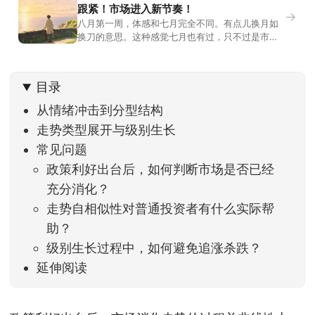
跟紧！市场进入新节奏！
→
八月第一周，体感和七月完全不同。有点儿换月如
换刀的意思。这种感觉七月也有过，只不过是市场
开始往下走。当时最难受的是什么？很多前期最强
的科技方向连续杀估值、杀情绪，跌幅放在整个A股
历史都排得上号。很多同学人被折磨到根本没有打
目录
开账户的勇气。8月伊始，在这立秋的节气反倒让大
家感受到了春天般的暖风。指数涨了百点，交易额
从情绪冲击到分型结构
回暖到2
走势类型展开与级别生长
常见问题
政策利好出台后，如何判断市场是否已经
充分消化？
走势自相似性对普通投资者有什么实际帮
助？
级别生长过程中，如何避免追涨杀跌？
延伸阅读