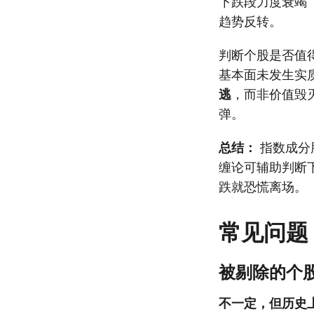
下跌段力度衰竭
趋势反转。
判断个股是否值
基本面未发生实
逃
，而非价值毁
弹。
总结：
指数成分
缠论可辅助判断
跌就恐慌离场。
常见问题
被剔除的个
不一定，但历史