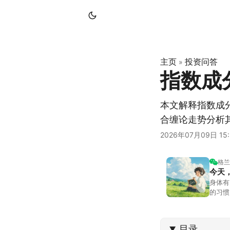
主页
投资问答
»
指数成
本文解释指数成
合缠论走势分析
2026年07月09日 15:
格兰
今天
身体有
的习惯
答。留
可以给
目录