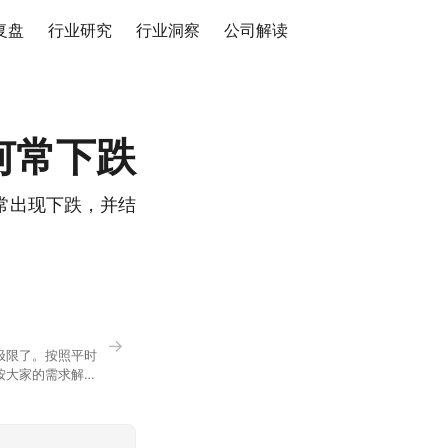
复盘
行业研究
行业洞察
公司解读
何常下跌
常出现下跌，并结
→
极限了。按照平时
按大家的需求解
正好是你想问的，