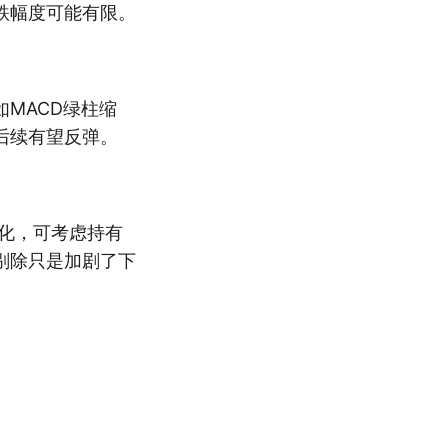
跌幅度可能有限。
MACD绿柱缩
后续有望反弹。
化，可考虑持有
剔除只是加剧了下