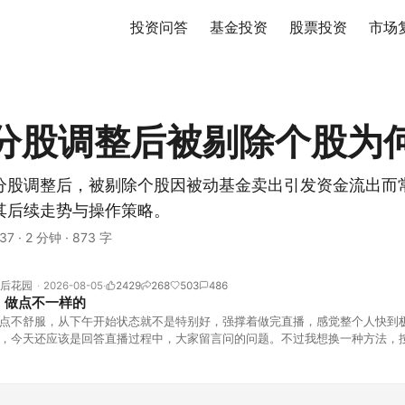
投资问答
基金投资
股票投资
市场
分股调整后被剔除个股为
分股调整后，被剔除个股因被动基金卖出引发资金流出而
其后续走势与操作策略。
37
·
2 分钟
·
873 字
后花园
2026-08-05
2429
268
503
486
，做点不一样的
点不舒服，从下午开始状态就不是特别好，强撑着做完直播，感觉整个人快到
，今天还应该是回答直播过程中，大家留言问的问题。不过我想换一种方法，
言区照常开放，有什么关于市场今的问题，可以直接留言。如果别人问的问题
他点个赞。晚些时候，我会按点赞数量挑选5个比较