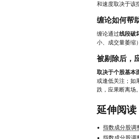
和速度取决于该
缠论如何帮
缠论通过
线段破
小、成交量萎缩
被剔除后，
取决于个股基本
或逢低关注；如
跌，应果断离场
延伸阅读
指数成分股调
指数成分股调