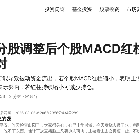
投资问答
基金投资
股票投资
市场
分股调整后个股MACD红
对
可能导致被动资金流出，若个股MACD红柱缩小，表明上
实际影响，若红柱持续缩小可减少持仓。
53
·
2 分钟
·
918 字
后花园
2026-08-06
2065
356
434
289
想的强
平安。昨天检查出阳了，大家很关心，心里非常感激。今天发烧去吊了水，稍
，吃不下东西。估计下次直播脸上又要少几两肉，上镜看上去会再瘦一些。不
的，没太让人操心。成交额稳稳踩在2.5万亿以上，涨跌比虽然只有2789比25