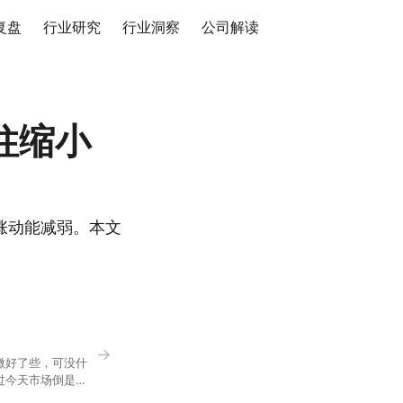
复盘
行业研究
行业洞察
公司解读
柱缩小
涨动能减弱。本文
→
微好了些，可没什
过今天市场倒是蛮
90，乍看上去相差