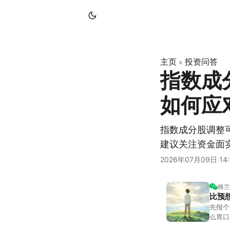
主页
投资问答
»
指数成
如何应
指数成分股调整
建议关注资金面
2026年07月09日 14:
格兰
比预
先报个
么胃口
照顾我