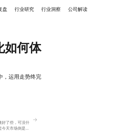
复盘
行业研究
行业洞察
公司解读
化如何体
中，运用走势终完
→
微好了些，可没什
过今天市场倒是蛮
90，乍看上去相差