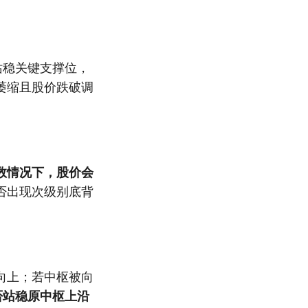
站稳关键支撑位，
萎缩且股价跌破调
数情况下，股价会
否出现次级别底背
向上；若中枢被向
否站稳原中枢上沿