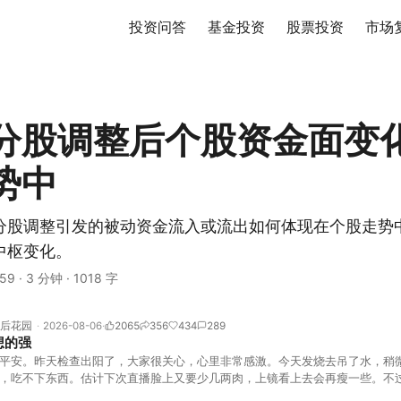
投资问答
基金投资
股票投资
市场
分股调整后个股资金面变
势中
分股调整引发的被动资金流入或流出如何体现在个股走势
中枢变化。
59
·
3 分钟
·
1018 字
后花园
2026-08-06
2065
356
434
289
想的强
平安。昨天检查出阳了，大家很关心，心里非常感激。今天发烧去吊了水，稍
，吃不下东西。估计下次直播脸上又要少几两肉，上镜看上去会再瘦一些。不
的，没太让人操心。成交额稳稳踩在2.5万亿以上，涨跌比虽然只有2789比25