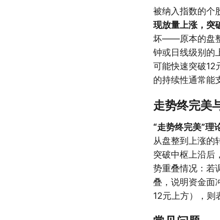
被纳入指数的个
现放量上涨，突
坏——原本的盘
钟或日线级别的上
可能快速突破1
的持续性通常能
走势终完美
“走势终完美”
从盘整到上涨的转
突破中枢上沿后
势重叠情况：若调
叠，说明资金面
12元上方），