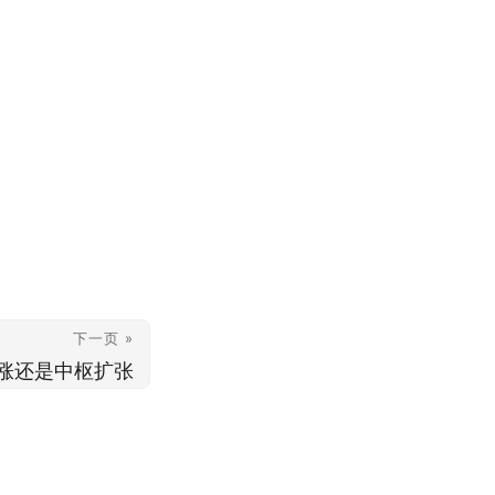
下一页 »
涨还是中枢扩张