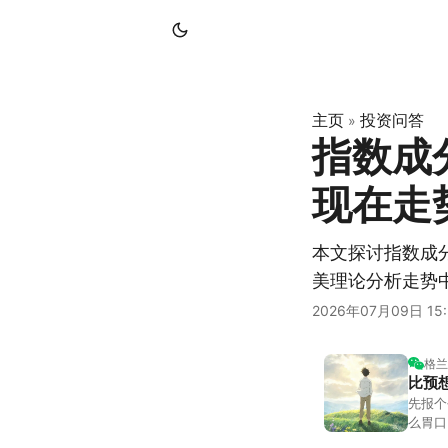
主页
投资问答
»
指数成
现在走
本文探讨指数成
美理论分析走势
2026年07月09日 15:
格兰
比预
先报个
么胃口
照顾我