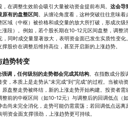
股，在调整生效前会吸引大量被动资金提前布局。
这会导
破原有的盘整区间
。从缠论角度看，这种突破往往意味着
整区域（中枢）被价格和成交量的放大所打破，形成次级别
涨段）。例如，若个股长期在10-12元区间盘整，调整
2元，同时成交量显著放大，表明资金面已发生实质性变化
支撑股价在调整后维持高位，甚至开启新的上涨趋势。
与趋势转变
理论强调，任何级别的走势都会完成其结构
。在指数成分股
变，本质上是走势从“未完成”到“完成”的过程。当被动
，原盘整走势被终结，新的上涨走势开始构建。投资者需
整前的中枢区间（如10-12元）与调整后的回调低点（如1
冲击尚未完全消化，走势可能仍需震荡；若回调低点远离
则表明资金面支撑强劲，上涨趋势更可持续。