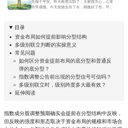
先报个平安。昨天检查出阳了，大家很关心，心里
非常感激。今天发烧去吊了水，稍微好了些，可没
什么胃口，吃不下东西。估计下次直播脸上又要少
几两肉，上镜看上去会再瘦一些。不过今天市场倒
是蛮照顾我的，没太让人操心。成交额稳稳踩在2.5
目录
万亿以上，涨跌比虽然只有2789比2590，乍看上
去相差不大，但细看下来，跌幅超过3%的只有不到
资金布局如何提前影响分型结构
多级别联立判断的实操意义
常见问题
如何区分资金提前布局的底分型和普通反
弹的底分型？
指数调整公告前出现的分型信号可信吗？
多级别联立时，级别跨度多大最有效？
延伸阅读
指数成分股调整预期确实会提前在分型结构中反映，
但反映的强度和形态取决于资金布局的规模和市场合