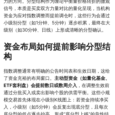
力的方向。分型结构作为缠论中衡量价格转折的微观
信号，本质是买卖双方力量对比的量化呈现，当机构
资金为应对指数调整而提前调仓时，这些行为会通过
小级别分型（如1分钟、5分钟）逐步积累，最终在大
级别（如30分钟、日线）上形成清晰的分型确认。
资金布局如何提前影响分型结
构
指数调整通常有明确的公告时间表和生效日期，这给
了资金充裕的布局窗口。
主动型资金（如量化基金、
ETF套利盘）会提前数日或数周介入
，在调整生效前
通过分批买入或卖出影响个股的供需平衡。这些小规
模交易首先体现在小级别K线图上：若资金持续净买
入，小级别（如5分钟）会反复出现底分型，且每次
底分型的低点逐步抬高，形成“底分型上移”的良性结