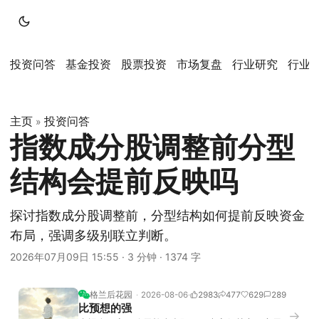
投资问答
基金投资
股票投资
市场复盘
行业研究
行业
主页
投资问答
»
指数成分股调整前分型
结构会提前反映吗
探讨指数成分股调整前，分型结构如何提前反映资金
布局，强调多级别联立判断。
2026年07月09日 15:55
·
3 分钟
·
1374 字
格兰后花园
2026-08-06
2983
477
629
289
比预想的强
→