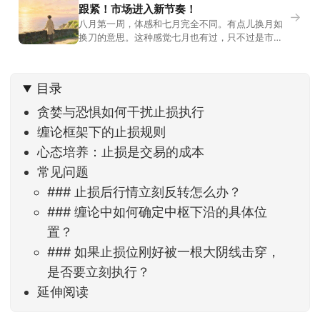
跟紧！市场进入新节奏！
→
八月第一周，体感和七月完全不同。有点儿换月如
换刀的意思。这种感觉七月也有过，只不过是市场
开始往下走。当时最难受的是什么？很多前期最强
的科技方向连续杀估值、杀情绪，跌幅放在整个A股
历史都排得上号。很多同学人被折磨到根本没有打
目录
开账户的勇气。8月伊始，在这立秋的节气反倒让大
家感受到了春天般的暖风。指数涨了百点，交易额
贪婪与恐惧如何干扰止损执行
回暖到2
缠论框架下的止损规则
心态培养：止损是交易的成本
常见问题
### 止损后行情立刻反转怎么办？
### 缠论中如何确定中枢下沿的具体位
置？
### 如果止损位刚好被一根大阴线击穿，
是否要立刻执行？
延伸阅读