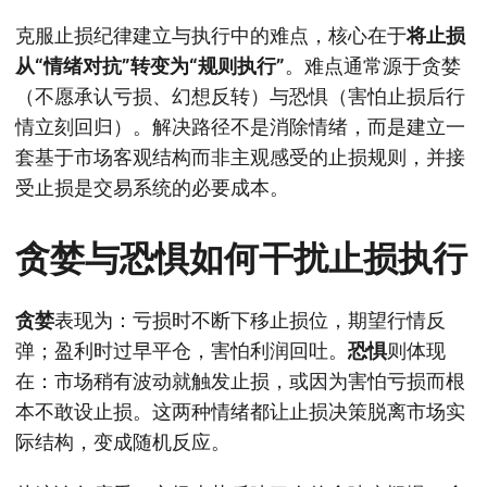
克服止损纪律建立与执行中的难点，核心在于
将止损
从“情绪对抗”转变为“规则执行”
。难点通常源于贪婪
（不愿承认亏损、幻想反转）与恐惧（害怕止损后行
情立刻回归）。解决路径不是消除情绪，而是建立一
套基于市场客观结构而非主观感受的止损规则，并接
受止损是交易系统的必要成本。
贪婪与恐惧如何干扰止损执行
贪婪
表现为：亏损时不断下移止损位，期望行情反
弹；盈利时过早平仓，害怕利润回吐。
恐惧
则体现
在：市场稍有波动就触发止损，或因为害怕亏损而根
本不敢设止损。这两种情绪都让止损决策脱离市场实
际结构，变成随机反应。