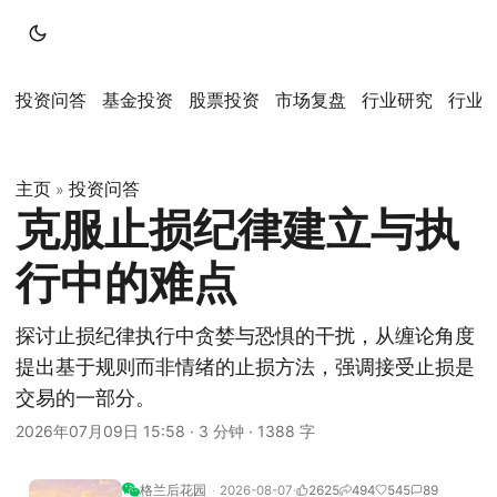
投资问答
基金投资
股票投资
市场复盘
行业研究
行业
主页
投资问答
»
克服止损纪律建立与执
行中的难点
探讨止损纪律执行中贪婪与恐惧的干扰，从缠论角度
提出基于规则而非情绪的止损方法，强调接受止损是
交易的一部分。
2026年07月09日 15:58
·
3 分钟
·
1388 字
格兰后花园
2026-08-07
2625
494
545
89