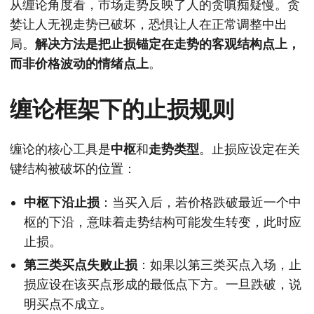
从缠论角度看，市场走势反映了人的贪嗔痴疑慢。贪
婪让人无视走势已破坏，恐惧让人在正常调整中出
局。
解决方法是把止损锚定在走势的客观结构点上，
而非价格波动的情绪点上
。
缠论框架下的止损规则
缠论的核心工具是
中枢
和
走势类型
。止损应设定在关
键结构被破坏的位置：
中枢下沿止损
：当买入后，若价格跌破最近一个中
枢的下沿，意味着走势结构可能发生转变，此时应
止损。
第三类买点失败止损
：如果以第三类买点入场，止
损应设在该买点形成的最低点下方。一旦跌破，说
明买点不成立。