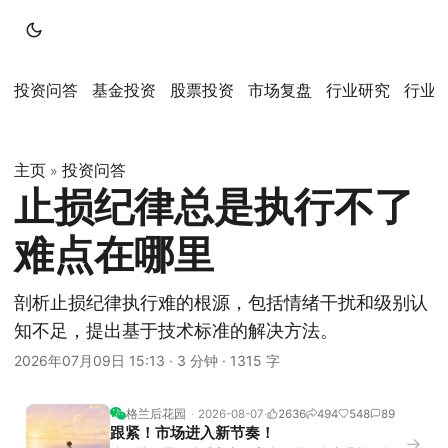
投资问答
基金投资
股票投资
市场复盘
行业研究
行业
主页
投资问答
»
止损纪律总是执行不了
难点在哪里
剖析止损纪律执行难的根源，包括情绪干扰和级别认
知不足，提出基于技术标准的解决方法。
2026年07月09日 15:13
·
3 分钟
·
1315 字
格兰后花园
2026-08-07
2636
494
548
89
跟紧！市场进入新节奏！
→