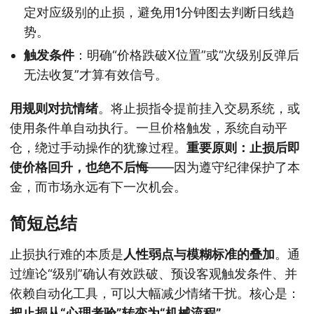
定对应级别的止损，避免用1分钟图去判断日线趋
势。
触发条件
：明确“价格跌破X位置”或“次级别反弹后
无法收复”才算有效信号。
用规则对抗情绪
。将止损指令提前挂入交易系统，或
使用条件单自动执行。一旦价格触发，系统自动平
仓，绕过手动操作的犹豫过程。
重要原则：止损后即
使价格回升，也绝不后悔
——因为遵守纪律保护了本
金，而市场永远有下一次机会。
简短总结
止损执行难的本质是
人性弱点与模糊标准的叠加
。通
过缠论“级别”确认有效跌破、预设客观触发条件、并
依赖自动化工具，可以大幅减少情绪干扰。核心是：
把止损从“心理考验”转变为“机械流程”
。