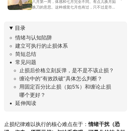
八月第一周，体感和七月完全不同。有点儿换月如
换刀的意思。这种感觉七月也有过，只不过是市场
开始往下走。当时最难受的是什么？很多前期最强
的科技方向连续杀估值、杀情绪，跌幅放在整个A股
历史都排得上号。很多同学人被折磨到根本没有打
目录
开账户的勇气。8月伊始，在这立秋的节气反倒让大
家感受到了春天般的暖风。指数涨了百点，交易额
情绪与认知陷阱
回暖到2
建立可执行的止损体系
简短总结
常见问题
止损后价格立刻反弹，是不是不该止损？
缠论中的“有效跌破”具体怎么判断？
用固定百分比止损（如5%）和缠论止损
哪个更好？
延伸阅读
止损纪律难以执行的核心难点在于：
情绪干扰（恐