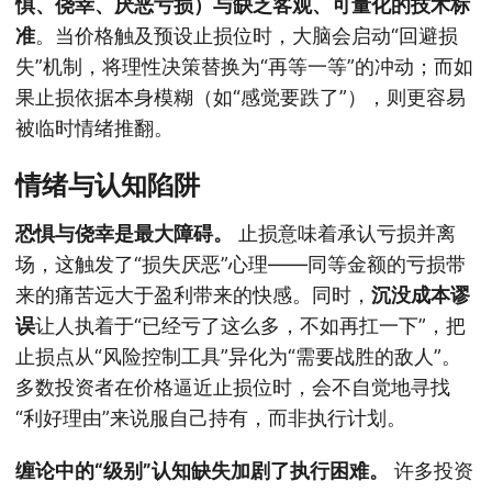
惧、侥幸、厌恶亏损）与缺乏客观、可量化的技术标
准
。当价格触及预设止损位时，大脑会启动“回避损
失”机制，将理性决策替换为“再等一等”的冲动；而如
果止损依据本身模糊（如“感觉要跌了”），则更容易
被临时情绪推翻。
情绪与认知陷阱
恐惧与侥幸是最大障碍。
止损意味着承认亏损并离
场，这触发了“损失厌恶”心理——同等金额的亏损带
来的痛苦远大于盈利带来的快感。同时，
沉没成本谬
误
让人执着于“已经亏了这么多，不如再扛一下”，把
止损点从“风险控制工具”异化为“需要战胜的敌人”。
多数投资者在价格逼近止损位时，会不自觉地寻找
“利好理由”来说服自己持有，而非执行计划。
缠论中的“级别”认知缺失加剧了执行困难。
许多投资