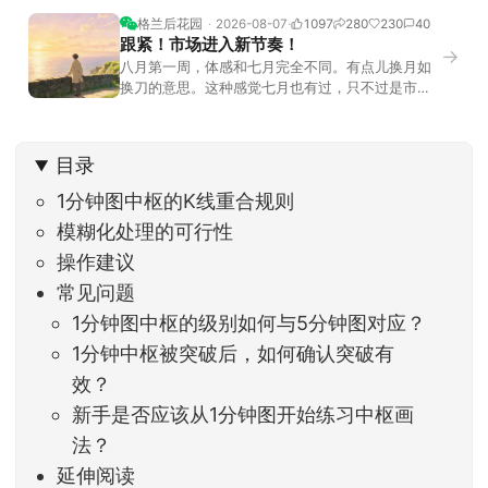
格兰后花园
2026-08-07
1097
280
230
40
跟紧！市场进入新节奏！
→
八月第一周，体感和七月完全不同。有点儿换月如
换刀的意思。这种感觉七月也有过，只不过是市场
开始往下走。当时最难受的是什么？很多前期最强
的科技方向连续杀估值、杀情绪，跌幅放在整个A股
历史都排得上号。很多同学人被折磨到根本没有打
目录
开账户的勇气。8月伊始，在这立秋的节气反倒让大
家感受到了春天般的暖风。指数涨了百点，交易额
1分钟图中枢的K线重合规则
回暖到2
模糊化处理的可行性
操作建议
常见问题
1分钟图中枢的级别如何与5分钟图对应？
1分钟中枢被突破后，如何确认突破有
效？
新手是否应该从1分钟图开始练习中枢画
法？
延伸阅读