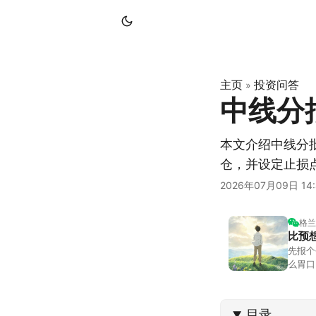
主页
投资问答
»
中线分
本文介绍中线分
仓，并设定止损
2026年07月09日 14:
格兰
比预
先报个
么胃口
照顾我
不大，
目录