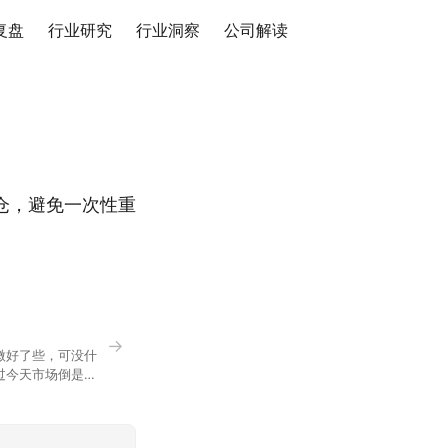
复盘
行业研究
行业洞察
公司解读
仓，避免一次性重
→
微好了些，可没什
过今天市场倒是蛮
90，乍看上去相差