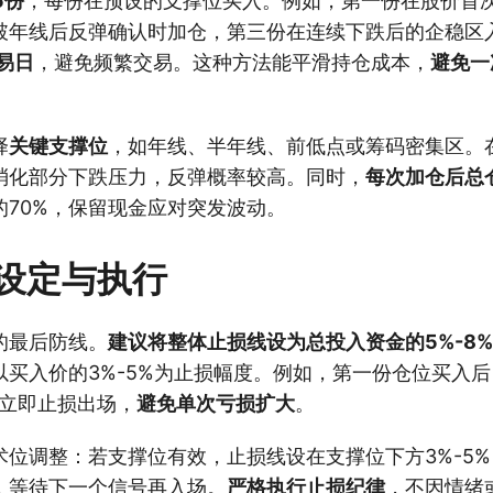
5份
，每份在预设的支撑位买入。例如，第一份在股价首
破年线后反弹确认时加仓，第三份在连续下跌后的企稳区
交易日
，避免频繁交易。这种方法能平滑持仓成本，
避免一
择
关键支撑位
，如年线、半年线、前低点或筹码密集区。
消化部分下跌压力，反弹概率较高。同时，
每次加仓后总
的70%，保留现金应对突发波动。
设定与执行
的最后防线。
建议将整体止损线设为总投入资金的5%-8%
以买入价的3%-5%为止损幅度。例如，第一份仓位买入
，立即止损出场，
避免单次亏损扩大
。
术位调整：若支撑位有效，止损线设在支撑位下方3%-5
，等待下一个信号再入场。
严格执行止损纪律
，不因情绪