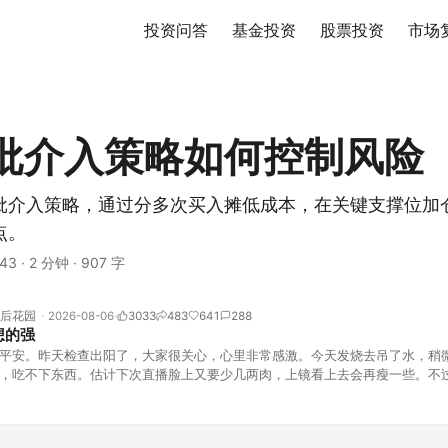
投资问答
基金投资
股票投资
市场
批介入策略如何控制风险
批介入策略，通过分多次买入摊低成本，在关键支撑位加
点。
43
·
2 分钟
·
907 字
后花园
2026-08-06
3033
483
641
288
想的强
平安。昨天检查出阳了，大家很关心，心里非常感激。今天发烧去吊了水，稍
，吃不下东西。估计下次直播脸上又要少几两肉，上镜看上去会再瘦一些。不
的，没太让人操心。成交额稳稳踩在2.5万亿以上，涨跌比虽然只有2789比25
但细看下来，跌幅超过3%的只有不到