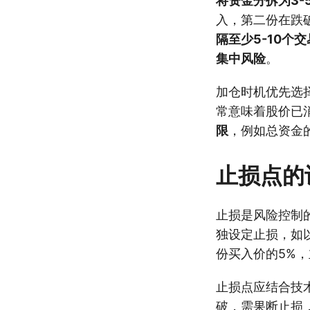
将资金分拆为3-
入，第二份在跌
隔至少5-10个
集中风险
。
加仓时机优先选
常意味着股价已
限
，例如总资金
止损点的
止损是风险控制
独设定止损，如
份买入价的5%
止损点应结合技
破，需果断止损