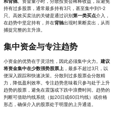
和背驰
。资金量小时，分散投资会稀释收益，应避免
持有过多股票，通常最多持有3只，甚至集中到1-2
只。高效买卖法的关键是通过识别
第一类买点
介入，
在趋势中坚定持有，并在
背驰
出现时果断卖出，从而
捕捉完整的主升浪。
集中资金与专注趋势
小资金的优势在于灵活性，因此必须集中火力。
建议
将资金集中在少数强势股票上
，最多不超过3只，以
便深入跟踪和快速决策。分散到过多股票会分散精
力，降低盈利效率。专注趋势意味着只参与处于上升
趋势的股票，避免在震荡或下跌中浪费时间。趋势的
判断可借助均线系统（如20日或60日均线）或价格
形态，确保介入的股票处于明显的上升通道。