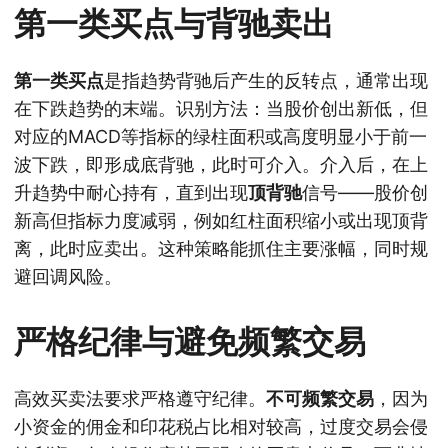
第一类买点与背驰卖出
第一类买点
是指趋势背驰后产生的反转点，通常出现
在下跌趋势的末端。识别方法：当股价创出新低，但
对应的MACD等指标的绿柱面积或高度明显小于前一
波下跌，即形成底背驰，此时可介入。介入后，在上
升趋势中耐心持有，直到出现
顶背驰
信号——股价创
新高但指标力度减弱，例如红柱面积缩小或出现顶背
离，此时应卖出。这种策略能抓住主要涨幅，同时规
避回调风险。
严格纪律与避免频繁交易
高效买卖法要求严格遵守纪律。
不可频繁交易
，因为
小资金的佣金和印花税占比相对较高，过度交易会侵