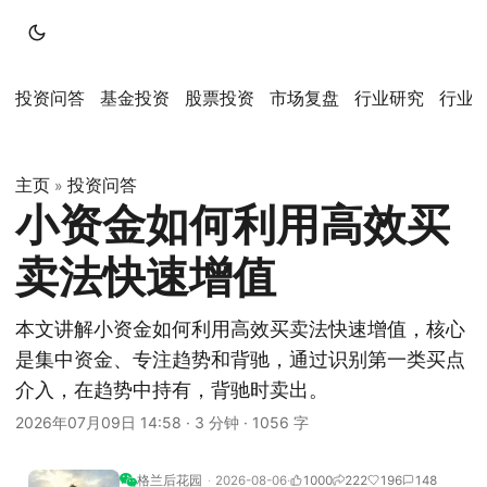
投资问答
基金投资
股票投资
市场复盘
行业研究
行业
主页
投资问答
»
小资金如何利用高效买
卖法快速增值
本文讲解小资金如何利用高效买卖法快速增值，核心
是集中资金、专注趋势和背驰，通过识别第一类买点
介入，在趋势中持有，背驰时卖出。
2026年07月09日 14:58
·
3 分钟
·
1056 字
格兰后花园
2026-08-06
1000
222
196
148