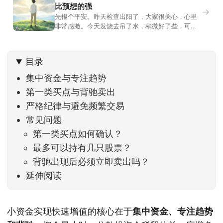
比预想的强
→
先报个平安。昨天检查出阳了，大家很关心，心里
非常感激。今天发烧去吊了水，稍微好了些，可没
什么胃口，吃不下东西。估计下次直播脸上又要少
几两肉，上镜看上去会再瘦一些。不过今天市场倒
是蛮照顾我的，没太让人操心。成交额稳稳踩在2.5
目录
万亿以上，涨跌比虽然只有2789比2590，乍看上
去相差不大，但细看下来，跌幅超过3%的只有不到
集中资金与专注趋势
第一类买点与背驰卖出
严格纪律与避免频繁交易
常见问题
第一类买点如何确认？
最多可以持有几只股票？
背驰出现后必须立即卖出吗？
延伸阅读
小资金实现快速增值的核心在于
集中资金、专注趋势