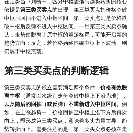
在走势当下判断中，区分中枢震荡与趋势转折的核心
依据是
第三类买卖点
的出现。第三类买点指价格突破
中枢后回抽不进入中枢区间，第三类卖点则是价格跌
破中枢后反弹不进入中枢区间。一旦第三类买卖点确
认，走势便脱离了原中枢的震荡格局，可能开启新的
趋势方向；反之，若价格始终围绕中枢上下波动，则
仍属于中枢震荡。
第三类买卖点的判断逻辑
第三类买卖点的成立需要满足两个条件：
价格有效脱
离中枢
（通常以次级别走势突破中枢上下沿为准），
以及
随后的回抽（或反弹）不重新进入中枢区间
。例
如，在上涨趋势中，价格回抽至中枢上沿下方后再次
向上，即形成第三类买点，意味着多头力量主导，趋
势转折向上。需要注意的是，第三类买卖点必须在走