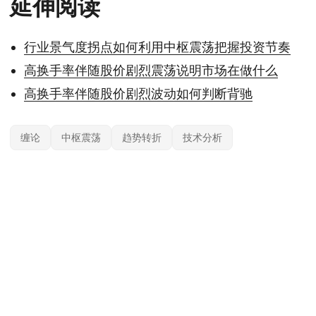
延伸阅读
行业景气度拐点如何利用中枢震荡把握投资节奏
高换手率伴随股价剧烈震荡说明市场在做什么
高换手率伴随股价剧烈波动如何判断背驰
缠论
中枢震荡
趋势转折
技术分析
本站内容基于公开信息整理，仅供参考，不构成任何投资建议。投资有风险，据
此操作风险自担；具体产品与规则以官方及监管最新披露为准。
© 2026
约投顾
— 专业投资顾问平台