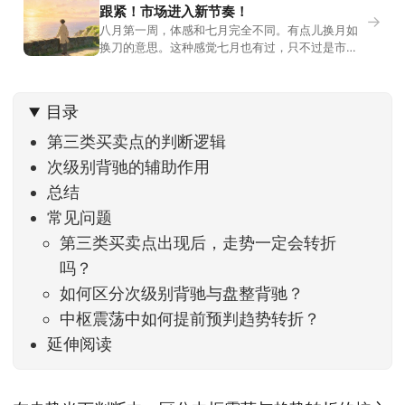
跟紧！市场进入新节奏！
→
八月第一周，体感和七月完全不同。有点儿换月如
换刀的意思。这种感觉七月也有过，只不过是市场
开始往下走。当时最难受的是什么？很多前期最强
的科技方向连续杀估值、杀情绪，跌幅放在整个A股
历史都排得上号。很多同学人被折磨到根本没有打
目录
开账户的勇气。8月伊始，在这立秋的节气反倒让大
家感受到了春天般的暖风。指数涨了百点，交易额
第三类买卖点的判断逻辑
回暖到2
次级别背驰的辅助作用
总结
常见问题
第三类买卖点出现后，走势一定会转折
吗？
如何区分次级别背驰与盘整背驰？
中枢震荡中如何提前预判趋势转折？
延伸阅读