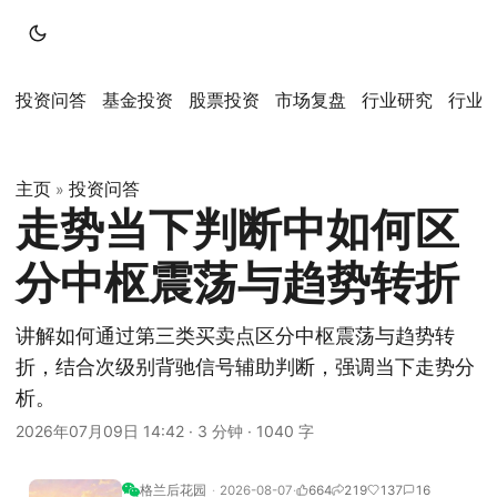
投资问答
基金投资
股票投资
市场复盘
行业研究
行业
主页
投资问答
»
走势当下判断中如何区
分中枢震荡与趋势转折
讲解如何通过第三类买卖点区分中枢震荡与趋势转
折，结合次级别背驰信号辅助判断，强调当下走势分
析。
2026年07月09日 14:42
·
3 分钟
·
1040 字
格兰后花园
2026-08-07
664
219
137
16