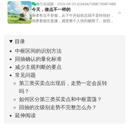
格兰后花园
2026-08-05
2434
268
508
486
今天，做点不一样的
→
身体有点不舒服，从下午开始状态就不是特别好，
强撑着做完直播，感觉整个人快到极限了。按照平
时的习惯，今天还应该是回答直播过程中，大家留
言问的问题。不过我想换一种方法，按大家的需求
解答。留言区照常开放，有什么关于市场今的问
目录
题，可以直接留言。如果别人问的问题正好是你想
问的，可以给他点个赞。晚些时候，我会按点赞数
中枢区间的识别方法
量挑选5个比较
回抽确认的量化标准
减少主观判断的要点
常见问题
第三类买卖点出现后，走势一定会反转
吗？
如何区分第三类买卖点和中枢震荡？
回抽的次级别走势不完整怎么办？
延伸阅读