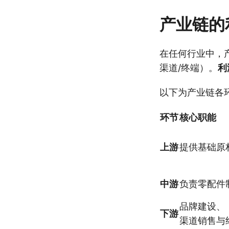
产业链的
在任何行业中，
渠道/终端）。
利
以下为产业链各
环节
核心职能
上游
提供基础原
中游
负责零配件
品牌建设、
下游
渠道销售与