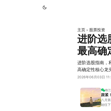
主页
股票投资
»
进阶选
最高确
进阶选股指南，
高确定性核心龙
2026年06月03日 11:
格兰
跟紧
八月第
始往下
都排得