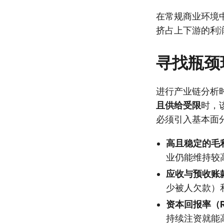
在常规商业环境
挤占上下游的利
寻找瓶颈
进行产业链分析
且供给受限
时，
必须引入基本面
高且稳定的毛
业仍能维持较
应收与预收账
少被人欠款）
资本回报率（R
持续注资就能