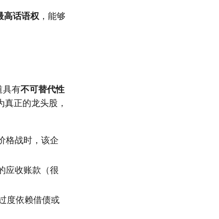
最高话语权
，能够
道具有
不可替代性
为真正的龙头股，
价格战时，该企
的应收账款（很
过度依赖借债或