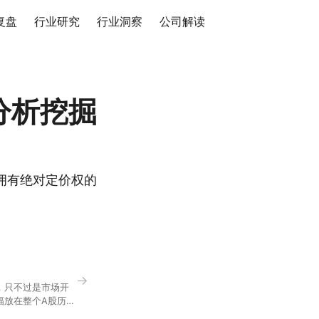
复盘
行业研究
行业洞察
公司解读
分析挖掘
拥有绝对定价权的
→
，只不过是市场开
幅放在整个A股历史
节气反倒让大家感受