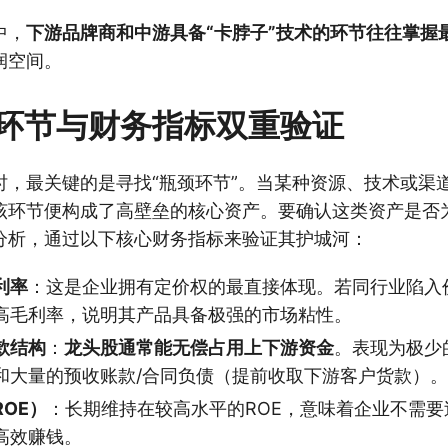
中，
下游品牌商和中游具备“卡脖子”技术的环节往往掌握
润空间。
环节与财务指标双重验证
时，最关键的是寻找“瓶颈环节”。当某种资源、技术或渠
该环节便构成了高壁垒的核心资产。要确认这类资产是否
分析，通过以下核心财务指标来验证其护城河：
利率
：这是企业拥有定价权的最直接体现。若同行业陷入
高毛利率，说明其产品具备极强的市场粘性。
款结构
：
龙头股通常能无偿占用上下游资金
。表现为极少
和大量的预收账款/合同负债（提前收取下游客户货款）。
OE）
：长期维持在较高水平的ROE，意味着企业不需要
高效赚钱。