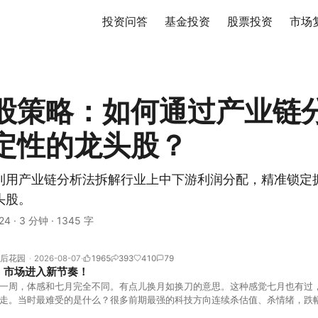
投资问答
基金投资
股票投资
市场
股策略：如何通过产业链
定性的龙头股？
利用产业链分析法拆解行业上中下游利润分配，精准锁定
头股。
24
·
3 分钟
·
1345 字
后花园
2026-08-07
1965
393
410
79
！市场进入新节奏！
一周，体感和七月完全不同。有点儿换月如换刀的意思。这种感觉七月也有过
走。当时最难受的是什么？很多前期最强的科技方向连续杀估值、杀情绪，跌
上号。很多同学人被折磨到根本没有打开账户的勇气。8月伊始，在这立秋的