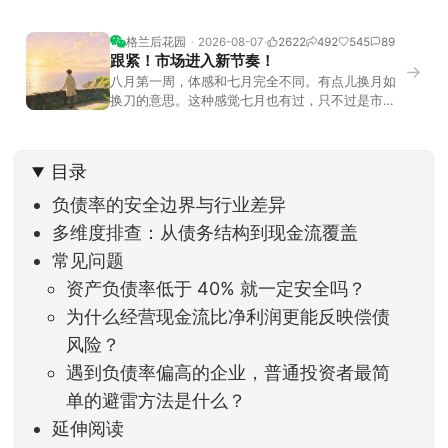
格兰后花园
2026-08-07
2622
492
545
89
跟紧！市场进入新节奏！
→
八月第一周，体感和七月完全不同。有点儿换月如
换刀的意思。这种感觉七月也有过，只不过是市场
开始往下走。当时最难受的是什么？很多前期最强
的科技方向连续杀估值、杀情绪，跌幅放在整个A股
历史都排得上号。很多同学人被折磨到根本没有打
目录
开账户的勇气。8月伊始，在这立秋的节气反倒让大
家感受到了春天般的暖风。指数涨了百点，交易额
负债率的安全边界与行业差异
回暖到2
多维度排查：从债务结构到现金流覆盖
常见问题
资产负债率低于 40% 就一定安全吗？
为什么经营现金流比净利润更能反映偿债
风险？
遇到负债率偏高的企业，普通投资者最简
单的避雷方法是什么？
延伸阅读