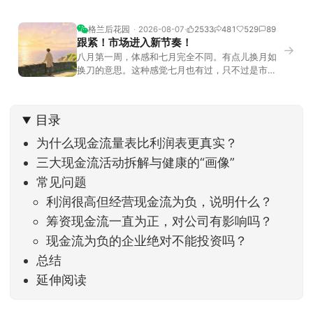
格兰后花园
2026-08-07
2533
481
529
89
跟紧！市场进入新节奏！
→
八月第一周，体感和七月完全不同。有点儿换月如
换刀的意思。这种感觉七月也有过，只不过是市场
开始往下走。当时最难受的是什么？很多前期最强
的科技方向连续杀估值、杀情绪，跌幅放在整个A股
历史都排得上号。很多同学人被折磨到根本没有打
目录
开账户的勇气。8月伊始，在这立秋的节气反倒让大
家感受到了春天般的暖风。指数涨了百点，交易额
为什么现金流量表比利润表更真实？
回暖到2
三大现金流活动拆解与健康的“画像”
常见问题
利润很高但经营现金流为负，说明什么？
筹资现金流一直为正，对公司有影响吗？
现金流为负的企业绝对不能投资吗？
总结
延伸阅读