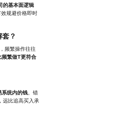
司的基本面逻辑
有效规避价格即时
解套？
质，频繁操作往往
比频繁做T更符合
易系统内的钱
。错
，远比追高买入承