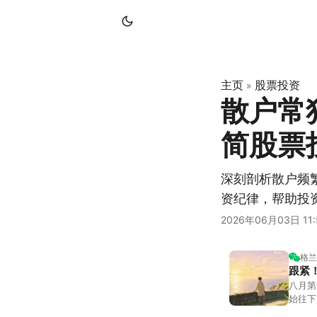
主页
股票投资
»
散户常
简股票
深刻剖析散户频
资纪律，帮助投
2026年06月03日 11:
格兰
跟紧
八月第
始往下
都排得