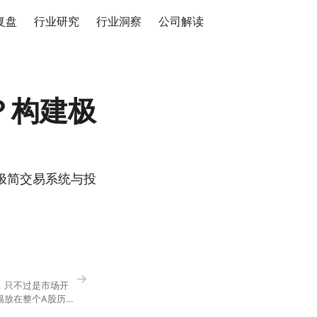
复盘
行业研究
行业洞察
公司解读
？构建极
极简交易系统与投
→
，只不过是市场开
幅放在整个A股历史
节气反倒让大家感受