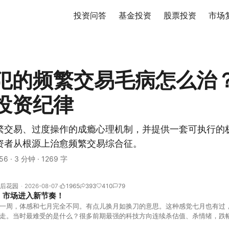
投资问答
基金投资
股票投资
市场
犯的频繁交易毛病怎么治
投资纪律
繁交易、过度操作的成瘾心理机制，并提供一套可执行的
资者从根源上治愈频繁交易综合征。
56
·
3 分钟
·
1269 字
后花园
2026-08-07
1965
393
410
79
！市场进入新节奏！
一周，体感和七月完全不同。有点儿换月如换刀的意思。这种感觉七月也有过
走。当时最难受的是什么？很多前期最强的科技方向连续杀估值、杀情绪，跌
上号。很多同学人被折磨到根本没有打开账户的勇气。8月伊始，在这立秋的