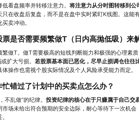
降低看盘频率并转移注意力。
将注意力从分时图转移到公
天只在收盘后复盘，而不是在盘中实时紧盯K线图。这能
化买卖冲动。
股票是否需要频繁做T（日内高抛低吸）来
频繁做T。做T需要极高的短线判断能力和极强的心理素
码或扩大亏损。
若股票基本面已恶化，尽早止损调仓往往
具体操作也需视个股实际情况及个人风险承受能力而定。
作忙错过了计划中的买卖点怎么办？
，不乱做”的纪律。
投资纪律的核心在于只赚属于自己交
明市场未给出符合预期的安全边际，耐心等待下一次机会
妥。