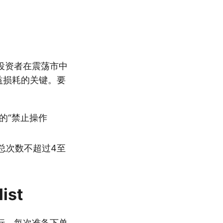
投资者在震荡市中
益损耗的关键。要
的“禁止操作
总次数不超过4至
。
st
行。每次准备下单