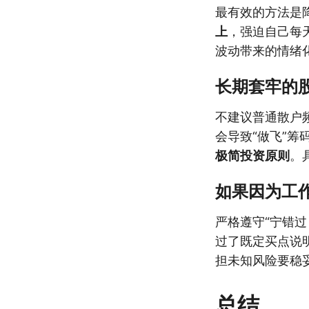
最有效的方法是
上
，强迫自己每
波动带来的情绪
长期套牢的
不建议普通散户
会导致“做飞”筹
极简投资原则
。
如果因为工
严格遵守“宁错过
过了既定买点说
担未知风险要稳
总结