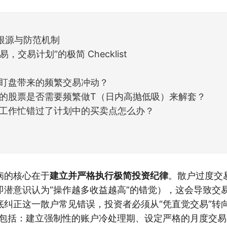
天般的暖风。指数涨了百点，交易额回暖到2
根源与防范机制
，交易计划”的极简 Checklist
盯盘带来的频繁交易冲动？
的股票是否需要频繁做T（日内高抛低吸）来解套？
工作忙错过了计划中的买卖点怎么办？
病的核心在于
建立并严格执行极简投资纪律
。散户过度交
即潜意识认为“操作越多收益越高”的错觉），这会导致交
底纠正这一散户常见错误，投资者必须从“凭直觉交易”转
法包括：建立强制性的账户冷处理期、设定严格的月度交