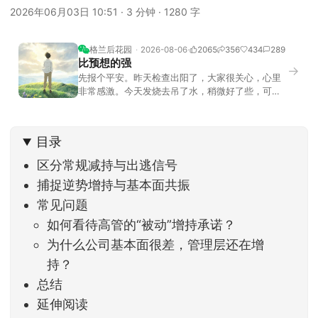
2026年06月03日 10:51
·
3 分钟
·
1280 字
格兰后花园
2026-08-06
2065
356
434
289
比预想的强
→
先报个平安。昨天检查出阳了，大家很关心，心里
非常感激。今天发烧去吊了水，稍微好了些，可没
什么胃口，吃不下东西。估计下次直播脸上又要少
几两肉，上镜看上去会再瘦一些。不过今天市场倒
是蛮照顾我的，没太让人操心。成交额稳稳踩在2.5
目录
万亿以上，涨跌比虽然只有2789比2590，乍看上
去相差不大，但细看下来，跌幅超过3%的只有不到
区分常规减持与出逃信号
捕捉逆势增持与基本面共振
常见问题
如何看待高管的“被动”增持承诺？
为什么公司基本面很差，管理层还在增
持？
总结
延伸阅读