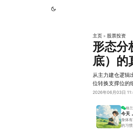
主页
股票投资
»
形态分
底）的
从主力建仓逻辑
位转换支撑位的
2026年06月03日 11:
格兰
今天
身体有
的习惯
答。留