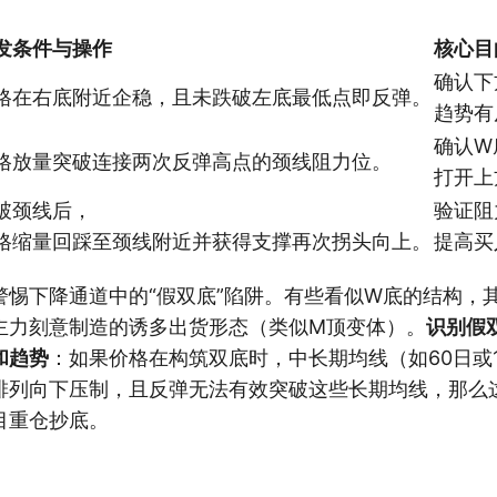
发条件与操作
核心目
确认下
格在右底附近企稳，且未跌破左底最低点即反弹。
趋势有
确认W
格放量突破连接两次反弹高点的颈线阻力位。
打开上
破颈线后，
验证阻
格缩量回踩至颈线附近并获得支撑再次拐头向上。
提高买
警惕下降通道中的“假双底”陷阱。有些看似W底的结构，
主力刻意制造的诱多出货形态（类似M顶变体）。
识别假
和趋势
：如果价格在构筑双底时，中长期均线（如60日或1
排列向下压制，且反弹无法有效突破这些长期均线，那么
目重仓抄底。