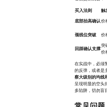
买入法则
触
底部抬高确认
价
颈线位突破
价
突
回踩确认支撑
价
在实战中，必须
的反弹，或者是
察大级别的均线
呈现明显的空头
多陷阱，切勿盲
常见问题