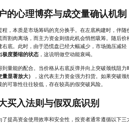
户的心理博弈与成交量确认机制
过程，本质是市场筹码的充分换手。在左底构建时，伴随
慌而割肉离场，而主力资金则借此机会悄然吸筹。随后价
建右底。此时，由于恐慌盘已经大幅减少，市场抛压减轻
出极度萎缩的状态
，这说明做空动能衰竭。
得到量能的配合。当价格从右底反弹并向上突破颈线阻力
交量显著放大）
，这代表主力资金强力扫货。如果突破颈
破的可靠性往往较低，存在较高的假突破风险。
大买入法则与假双底识别
为了提高资金使用效率和安全性，投资者通常遵循以下三