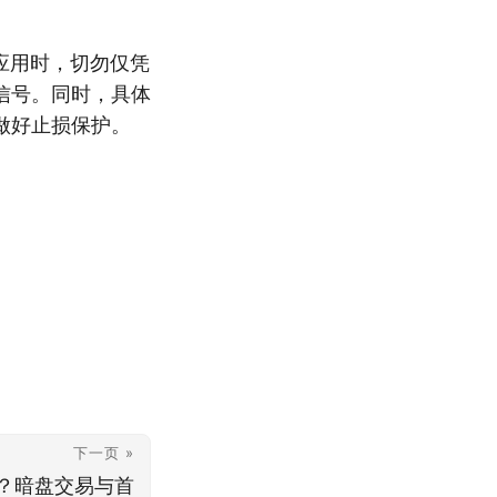
应用时，切勿仅凭
信号。同时，具体
做好止损保护。
下一页 »
？暗盘交易与首