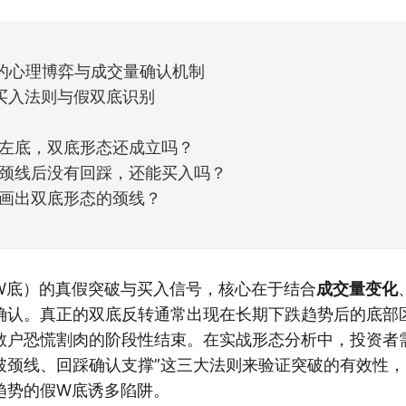
他点个赞。晚些时候，我会按点赞数量挑选5个比较
的心理博弈与成交量确认机制
买入法则与假双底识别
左底，双底形态还成立吗？
颈线后没有回踩，还能买入吗？
画出双底形态的颈线？
W底）的真假突破与买入信号，核心在于结合
成交量变化
确认。真正的双底反转通常出现在长期下跌趋势后的底部
散户恐慌割肉的阶段性结束。在实战形态分析中，投资者
破颈线、回踩确认支撑”这三大法则来验证突破的有效性
趋势的假W底诱多陷阱。