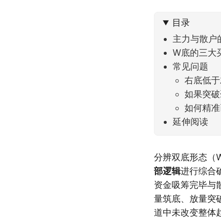
可以给
目录
主力与散户
W底的三大
常见问题
右底低于
如果突破
如何精准
延伸阅读
分辨双底形态（
部逻辑
进行综合
资金吸筹完毕与
量筑底、放量突
道中未改变整体