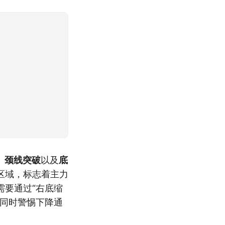
、
颈线突破
以及
底
区域，标志着主力
需要通过“右底缩
，同时警惕下降通