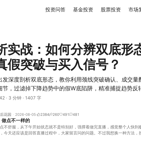
投资问答
基金投资
股票投资
市场
析实战：如何分辨双底形
真假突破与买入信号？
出发深度剖析双底形态，教你利用颈线突破确认、成交量
细节，过滤掉下降趋势中的假W底陷阱，精准捕捉趋势反
42
·
3 分钟
·
1407 字
后花园
2026-08-05
2384
260
491
481
，做点不一样的
点不舒服，从下午开始状态就不是特别好，强撑着做完直播，感觉整个人快到
，今天还应该是回答直播过程中，大家留言问的问题。不过我想换一种方法，
言区照常开放，有什么关于市场今的问题，可以直接留言。如果别人问的问题