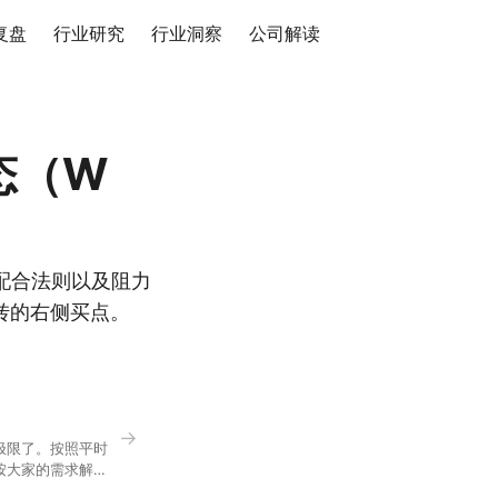
复盘
行业研究
行业洞察
公司解读
态（W
配合法则以及阻力
转的右侧买点。
→
极限了。按照平时
按大家的需求解
正好是你想问的，