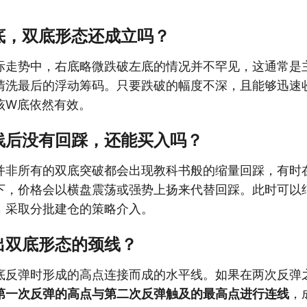
底，双底形态还成立吗？
际走势中，右底略微跌破左底的情况并不罕见，这通常是主
清洗最后的浮动筹码。只要跌破的幅度不深，且能够迅速
该W底依然有效。
线后没有回踩，还能买入吗？
并非所有的双底突破都会出现教科书般的缩量回踩，有时
下，价格会以横盘震荡或强势上扬来代替回踩。此时可以
，采取分批建仓的策略介入。
出双底形态的颈线？
底反弹时形成的高点连接而成的水平线。如果在两次反弹
第一次反弹的高点与第二次反弹触及的最高点进行连线
，