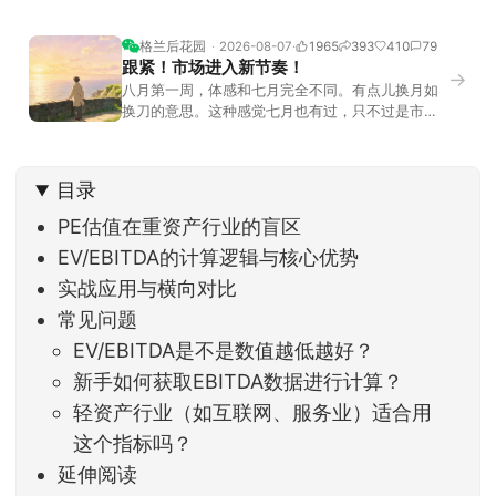
格兰后花园
2026-08-07
1965
393
410
79
跟紧！市场进入新节奏！
→
八月第一周，体感和七月完全不同。有点儿换月如
换刀的意思。这种感觉七月也有过，只不过是市场
开始往下走。当时最难受的是什么？很多前期最强
的科技方向连续杀估值、杀情绪，跌幅放在整个A股
历史都排得上号。很多同学人被折磨到根本没有打
目录
开账户的勇气。8月伊始，在这立秋的节气反倒让大
家感受到了春天般的暖风。指数涨了百点，交易额
PE估值在重资产行业的盲区
回暖到2
EV/EBITDA的计算逻辑与核心优势
实战应用与横向对比
常见问题
EV/EBITDA是不是数值越低越好？
新手如何获取EBITDA数据进行计算？
轻资产行业（如互联网、服务业）适合用
这个指标吗？
延伸阅读