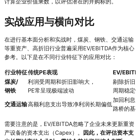
计算企业价值乘数，以评估潜在的并购标的。
实战应用与横向对比
在进行基本面分析和实战时，煤炭、钢铁、交通运输
等重资产、高折旧行业普遍采用EV/EBITDA作为核心
参考。以下是在不同行业特征下的应用对比：
行业特征
传统PE表现
EV/EBIT
煤炭/
利润受周期和折旧影响大，
剔除折旧
钢铁
PE常呈现极端波动
周期稳定
加回利息后
交通运输
高额利息支出导致净利润长期偏低
路桥的基
需要注意的是，EV/EBITDA忽略了企业未来更新重资
产设备的资本支出（Capex）。
因此，在评估资本支