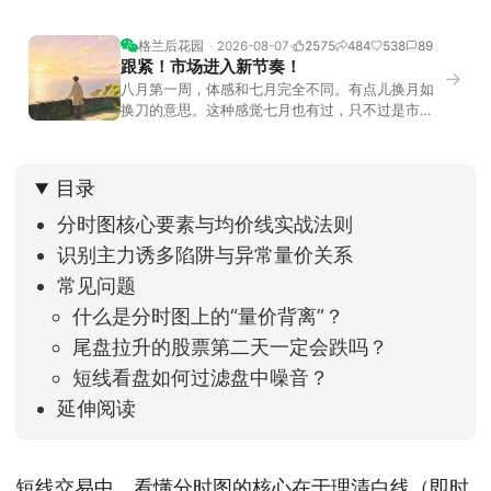
格兰后花园
2026-08-07
2575
484
538
89
跟紧！市场进入新节奏！
→
八月第一周，体感和七月完全不同。有点儿换月如
换刀的意思。这种感觉七月也有过，只不过是市场
开始往下走。当时最难受的是什么？很多前期最强
的科技方向连续杀估值、杀情绪，跌幅放在整个A股
历史都排得上号。很多同学人被折磨到根本没有打
目录
开账户的勇气。8月伊始，在这立秋的节气反倒让大
家感受到了春天般的暖风。指数涨了百点，交易额
分时图核心要素与均价线实战法则
回暖到2
识别主力诱多陷阱与异常量价关系
常见问题
什么是分时图上的“量价背离”？
尾盘拉升的股票第二天一定会跌吗？
短线看盘如何过滤盘中噪音？
延伸阅读
短线交易中，看懂分时图的核心在于理清白线（即时