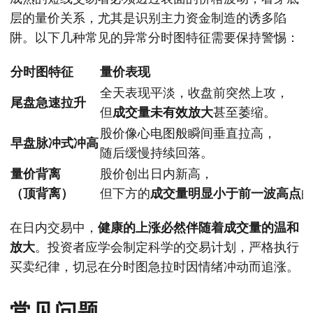
层的量价关系，尤其是识别主力资金制造的诱多陷
阱。以下几种常见的异常分时图特征需要保持警惕：
分时图特征
量价表现
全天表现平淡，收盘前突然上攻，
尾盘急速拉升
但
成交量未有效放大
甚至萎缩。
股价像心电图般瞬间垂直拉高，
早盘脉冲式冲高
随后缓慢持续回落。
量价背离
股价创出日内新高，
（顶背离）
但下方的
成交量明显小于前一波高点
在日内交易中，
健康的上涨必然伴随着成交量的温和
放大
。投资者应学会制定科学的交易计划，严格执行
买卖纪律，切忌在分时图急拉时因情绪冲动而追涨。
常见问题