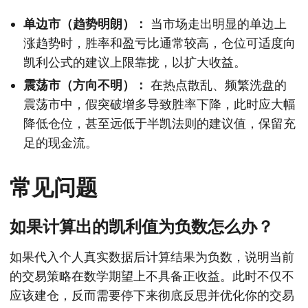
单边市（趋势明朗）：
当市场走出明显的单边上
涨趋势时，胜率和盈亏比通常较高，仓位可适度向
凯利公式的建议上限靠拢，以扩大收益。
震荡市（方向不明）：
在热点散乱、频繁洗盘的
震荡市中，假突破增多导致胜率下降，此时应大幅
降低仓位，甚至远低于半凯法则的建议值，保留充
足的现金流。
常见问题
如果计算出的凯利值为负数怎么办？
如果代入个人真实数据后计算结果为负数，说明当前
的交易策略在数学期望上不具备正收益。此时不仅不
应该建仓，反而需要停下来彻底反思并优化你的交易