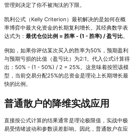
管理则决定了你不被淘汰的下限。
凯利公式（Kelly Criterion）最初解决的是如何在概
率博弈中最大化资金的长期复利增长。其经典数学表
达式为：
最优仓位比例 = 胜率 - (1 - 胜率) / 盈亏比
。
例如，如果你评估某次买入的胜率为50%，预期盈利
与预期亏损的比值（盈亏比）为2:1。代入公式计算得
出：50% - (1 - 50%) / 2 = 25%。这意味着按照该模
型，当前交易分配25%的总资金是理论上长期增长最
快的比例。
普通散户的降维实战应用
直接按公式计算的结果通常是理论极限值，实战中极
易受情绪波动和参数误差影响。因此，普通散户在应