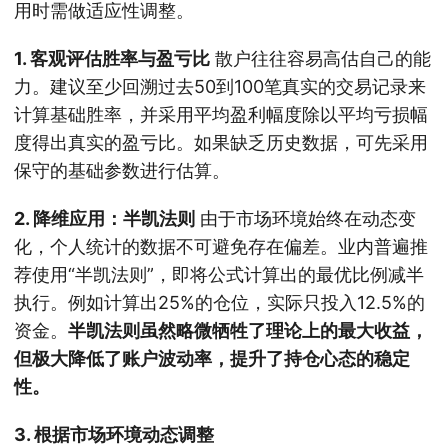
用时需做适应性调整。
1. 客观评估胜率与盈亏比
散户往往容易高估自己的能
力。建议至少回溯过去50到100笔真实的交易记录来
计算基础胜率，并采用平均盈利幅度除以平均亏损幅
度得出真实的盈亏比。如果缺乏历史数据，可先采用
保守的基础参数进行估算。
2. 降维应用：半凯法则
由于市场环境始终在动态变
化，个人统计的数据不可避免存在偏差。业内普遍推
荐使用“半凯法则”，即将公式计算出的最优比例减半
执行。例如计算出25%的仓位，实际只投入12.5%的
资金。
半凯法则虽然略微牺牲了理论上的最大收益，
但极大降低了账户波动率，提升了持仓心态的稳定
性。
3. 根据市场环境动态调整