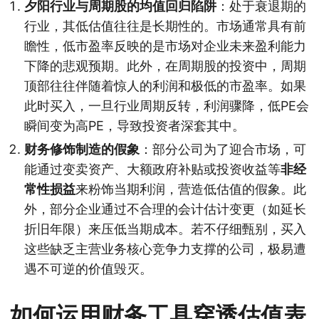
夕阳行业与周期股的均值回归陷阱
：处于衰退期的
行业，其低估值往往是长期性的。市场通常具有前
瞻性，低市盈率反映的是市场对企业未来盈利能力
下降的悲观预期。此外，在周期股的投资中，周期
顶部往往伴随着惊人的利润和极低的市盈率。如果
此时买入，一旦行业周期反转，利润骤降，低PE会
瞬间变为高PE，导致投资者深套其中。
财务修饰制造的假象
：部分公司为了迎合市场，可
能通过变卖资产、大额政府补贴或投资收益等
非经
常性损益
来粉饰当期利润，营造低估值的假象。此
外，部分企业通过不合理的会计估计变更（如延长
折旧年限）来压低当期成本。若不仔细甄别，买入
这些缺乏主营业务核心竞争力支撑的公司，极易遭
遇不可逆的价值毁灭。
如何运用财务工具穿透估值表