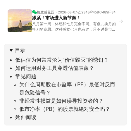
格兰后花园
2026-08-07
2343
458
489
84
跟紧！市场进入新节奏！
→
八月第一周，体感和七月完全不同。有点儿换月如
换刀的意思。这种感觉七月也有过，只不过是市场
开始往下走。当时最难受的是什么？很多前期最强
的科技方向连续杀估值、杀情绪，跌幅放在整个A股
历史都排得上号。很多同学人被折磨到根本没有打
目录
开账户的勇气。8月伊始，在这立秋的节气反倒让大
家感受到了春天般的暖风。指数涨了百点，交易额
低估值为何常常沦为“价值毁灭”的诱饵？
回暖到2
如何运用财务工具穿透估值表象？
常见问题
为什么周期股在市盈率（PE）最低时反而
是危险信号？
非经常性损益是如何误导投资者的？
低市净率（PB）的股票就绝对安全吗？
延伸阅读