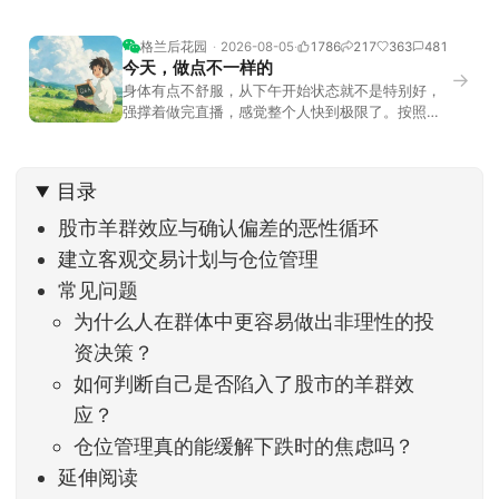
格兰后花园
2026-08-05
1786
217
363
481
今天，做点不一样的
→
身体有点不舒服，从下午开始状态就不是特别好，
强撑着做完直播，感觉整个人快到极限了。按照平
时的习惯，今天还应该是回答直播过程中，大家留
言问的问题。不过我想换一种方法，按大家的需求
解答。留言区照常开放，有什么关于市场今的问
目录
题，可以直接留言。如果别人问的问题正好是你想
问的，可以给他点个赞。晚些时候，我会按点赞数
股市羊群效应与确认偏差的恶性循环
量挑选5个比较
建立客观交易计划与仓位管理
常见问题
为什么人在群体中更容易做出非理性的投
资决策？
如何判断自己是否陷入了股市的羊群效
应？
仓位管理真的能缓解下跌时的焦虑吗？
延伸阅读