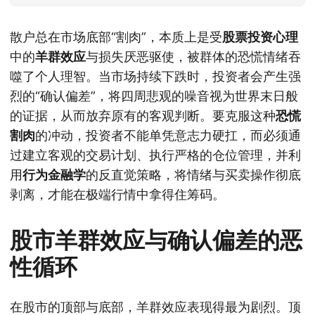
散户总在市场底部“割肉”，本质上是受
股票投资心理
中的
羊群效应
与损失厌恶驱使，被群体的恐慌情绪吞
噬了个人理智。当市场持续下跌时，投资者会产生强
烈的“确认偏差”，将四周悲观的噪音视为世界末日般
的证据，从而放弃原有的客观判断。要克服这种
恐慌
割肉
的冲动，投资者不能单凭意志力硬扛，而必须通
过建立客观的交易计划、执行严格的仓位管理，并利
用
行为金融学
的反直觉策略，将情绪与买卖操作彻底
剥离，才能在极端行情中拿得住筹码。
股市羊群效应与确认偏差的恶
性循环
在股市的顶部与底部，羊群效应表现得最为剧烈。顶