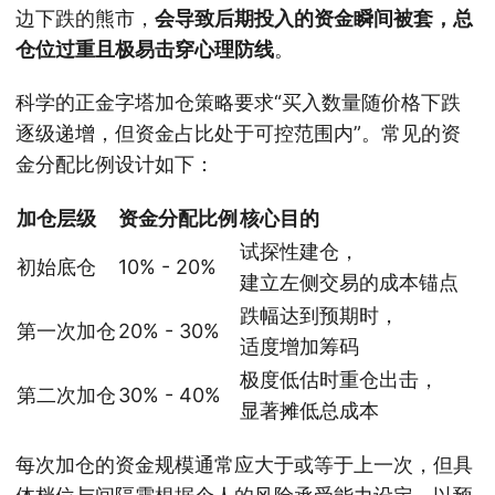
边下跌的熊市，
会导致后期投入的资金瞬间被套，总
仓位过重且极易击穿心理防线
。
科学的正金字塔加仓策略要求“买入数量随价格下跌
逐级递增，但资金占比处于可控范围内”。常见的资
金分配比例设计如下：
加仓层级
资金分配比例
核心目的
试探性建仓，
初始底仓
10% - 20%
建立左侧交易的成本锚点
跌幅达到预期时，
第一次加仓
20% - 30%
适度增加筹码
极度低估时重仓出击，
第二次加仓
30% - 40%
显著摊低总成本
每次加仓的资金规模通常应大于或等于上一次，但具