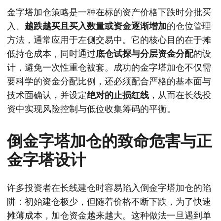
金字塔加仓策略是一种在标的资产价格下跌时分批买
入、
越跌越买且买入数量或资金逐渐增加
的仓位管理
方法，通常应用于左侧交易中。它的核心目的在于摊
低持仓成本，同时通过
底仓试探与分层资金分配
的设
计，避免一次性重仓被套。成功的金字塔加仓不仅需
要科学的资金分配比例，还必须配合严格的基本面与
技术面确认，并设定
绝对的止损红线
，从而在长线投
资中实现风险控制与低位收集筹码的平衡。
倒金字塔加仓的致命危害与正
金字塔设计
许多投资者在长线建仓时容易陷入倒金字塔加仓的陷
阱：初始建仓极少，但随着价格不断下跌，为了快速
摊薄成本，加仓资金越来越大。这种做法一旦遇到单