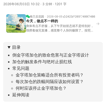
2026年06月03日 10:32
·
3 分钟
·
1201 字
格兰后花园
2026-08-05
2423
265
499
486
今天，做点不一样的
→
身体有点不舒服，从下午开始状态就不是特别好，
强撑着做完直播，感觉整个人快到极限了。按照平
时的习惯，今天还应该是回答直播过程中，大家留
言问的问题。不过我想换一种方法，按大家的需求
解答。留言区照常开放，有什么关于市场今的问
目录
题，可以直接留言。如果别人问的问题正好是你想
问的，可以给他点个赞。晚些时候，我会按点赞数
倒金字塔加仓的致命危害与正金字塔设计
量挑选5个比较
加仓的触发条件与绝对止损红线
常见问题
金字塔加仓策略适合所有投资者吗？
每次加仓的跌幅间隔应该如何设置？
何时应该停止金字塔加仓？
延伸阅读