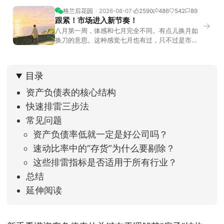
格兰后花园
2026-08-07
2590
486
542
89
跟紧！市场进入新节奏！
→
八月第一周，体感和七月完全不同。有点儿换月如
换刀的意思。这种感觉七月也有过，只不过是市场
开始往下走。当时最难受的是什么？很多前期最强
的科技方向连续杀估值、杀情绪，跌幅放在整个A股
历史都排得上号。很多同学人被折磨到根本没有打
目录
开账户的勇气。8月伊始，在这立秋的节气反倒让大
家感受到了春天般的暖风。指数涨了百点，交易额
资产负债表的核心结构
回暖到2
快速排雷三步法
常见问题
资产负债率低就一定是好公司吗？
速动比率中的“存货”为什么要剔除？
这些排雷指标是否适用于所有行业？
总结
延伸阅读