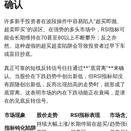
确认
许多新手投资者在波段操作中容易陷入“超买即抛、
超卖即买”的误区。在强势的多头市场中，RSI指标可
能会长期维持在70甚至80以上不断攀升；反之亦
然。这种虚假的超买超卖陷阱会导致投资者过早下车
或盲目抄底。
真正可靠的短线反转信号往往通过**“底背离”**来确
认。当股价在下跌趋势中创出新低，但RSI指标却没
有跟随创出新低，反而出现抬高的走势时，就形成了
底背离。这表明市场的内在下跌动能正在衰竭，是潜
在的见底反转信号。
市场现象
股价走势
RSI指标表现
市场含义
持续大幅上涨/
长期停留在超买/
趋势强劲
指标钝化陷阱