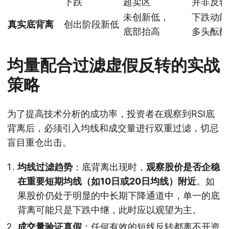
下跌
超卖区
并非反转
未创新低，
下跌动能
真实底背离
创出阶段新低
底部抬高
多头酝酿
均量配合过滤虚假反转的实战
策略
为了提高技术分析的成功率，投资者在观察到RSI底
背离后，必须引入均线和成交量进行双重过滤，切忌
盲目重仓出击。
均线过滤趋势
：底背离出现时，
观察股价是否企稳
在重要短期均线（如10日或20日均线）附近
。如
果股价仍处于明显的中长期下降通道中，单一的底
背离可能只是下跌中继，此时应以观望为主。
成交量验证真假
：任何有效的短线反转都离不开资