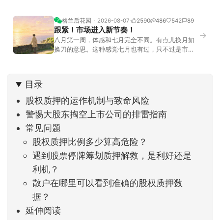
格兰后花园
2026-08-07
2590
486
542
89
跟紧！市场进入新节奏！
→
八月第一周，体感和七月完全不同。有点儿换月如
换刀的意思。这种感觉七月也有过，只不过是市场
开始往下走。当时最难受的是什么？很多前期最强
的科技方向连续杀估值、杀情绪，跌幅放在整个A股
历史都排得上号。很多同学人被折磨到根本没有打
目录
开账户的勇气。8月伊始，在这立秋的节气反倒让大
家感受到了春天般的暖风。指数涨了百点，交易额
股权质押的运作机制与致命风险
回暖到2
警惕大股东掏空上市公司的排雷指南
常见问题
股权质押比例多少算高危险？
遇到股票停牌筹划质押解救，是利好还是
利机？
散户在哪里可以看到准确的股权质押数
据？
延伸阅读