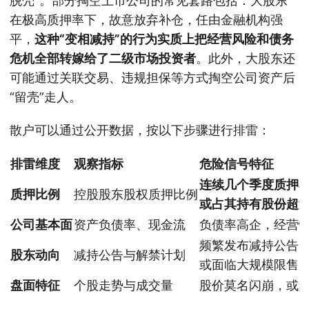
脱壳”。部分掏空上市公司的常见套路包括：大股东
在极高质押率下，故意放弃补仓，任由金融机构强
平，
这种“变相减持”的行为实质上把经营风险和债务
危机全部转嫁给了二级市场投资者
。此外，大股东还
可能通过关联交易、违规担保等方式掏空公司资产后
“留壳”走人。
散户可以通过公开数据，按以下步骤进行排雷：
排雷维度
观察指标
危险信号特征
连续几个季度质押率
质押比例
控股股东股权质押比例
或占其持有股份超过
公司基本面
资产负债率、现金流
负债率高企，经营
频繁发布减持公告
股东动向
减持公告与解禁计划
或面临大规模限售
盘面特征
个股走势与成交量
股价莫名闪崩，或