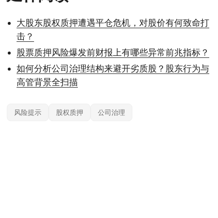
大股东股权质押遭遇平仓危机，对股价有何致命打
击？
股票质押风险爆发前财报上有哪些异常前兆指标？
如何分析公司治理结构来避开劣质股？股东行为与
高管背景全扫描
风险提示
股权质押
公司治理
本站内容基于公开信息整理，仅供参考，不构成任何投资建议。投资有风险，据
此操作风险自担；具体产品与规则以官方及监管最新披露为准。