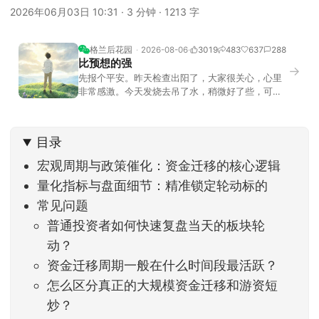
2026年06月03日 10:31
·
3 分钟
·
1213 字
格兰后花园
2026-08-06
3019
483
637
288
比预想的强
→
先报个平安。昨天检查出阳了，大家很关心，心里
非常感激。今天发烧去吊了水，稍微好了些，可没
什么胃口，吃不下东西。估计下次直播脸上又要少
几两肉，上镜看上去会再瘦一些。不过今天市场倒
是蛮照顾我的，没太让人操心。成交额稳稳踩在2.5
目录
万亿以上，涨跌比虽然只有2789比2590，乍看上
去相差不大，但细看下来，跌幅超过3%的只有不到
宏观周期与政策催化：资金迁移的核心逻辑
量化指标与盘面细节：精准锁定轮动标的
常见问题
普通投资者如何快速复盘当天的板块轮
动？
资金迁移周期一般在什么时间段最活跃？
怎么区分真正的大规模资金迁移和游资短
炒？