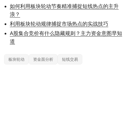
如何利用板块轮动节奏精准捕捉短线热点的主升
浪？
利用板块轮动规律捕捉市场热点的实战技巧
A股集合竞价有什么隐藏规则？主力资金意图早知
道
板块轮动
资金面分析
短线交易
本站内容基于公开信息整理，仅供参考，不构成任何投资建议。投资有风险，据
此操作风险自担；具体产品与规则以官方及监管最新披露为准。
© 2026
约投顾
— 专业投资顾问平台