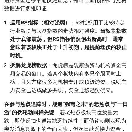
追踪资金迁移不能仅凭直觉，需结合量化指标与交易
数据进行多维印证。
运用RS指标（相对强弱）
：RS指标用于比较特定
行业板块与大盘指数的走势相对强度。
当板块指数
处于底部震荡，但RS指标悄然创出新高时，通常
意味着该板块正处于上升初期，是提前埋伏的较佳
时机。
拆解龙虎榜数据
：龙虎榜是观察游资与机构资金高
频交易的窗口。若某个板块内有多只个股同时上
榜，且买方席位多为机构专用或顶级游资，说明主
力资金已达成做多共识，资金迁移趋势确立。
在参与热点追踪时，规避“强弩之末”的老热点与“一日
游”的伪轮动同样关键
。若老热点板块高位放量大
跌，即使反抽也通常缺乏持续性；而伪轮动则表现为
突发消息刺激下的全面大涨，但次日缺乏接力资金，