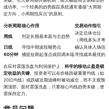
突破。引入多周期共振机制，能大幅提高交易模型的
成功率。一个经典的趋势跟踪系统通常遵循“大周期
定方向，小周期找买点”的原则。
分析周期
核心作用
交易动作指引
决定总体仓位
周线
判定长期基本面与主趋势
（周线多头才考
日线
寻找中期波段顺势点
确认具体入场信
60分钟
捕捉短期起涨点或回调末端
寻找成本最优的
在应对震荡洗盘与利润保护上，
科学的移动止盈是锁
定收益的关键
。投资者可以在价格跌破重要均线（如
20日均线）或跌破近期波峰时被动减仓，而不主观预
测顶部。面对震荡洗盘，只要核心均线趋势未破，便
需保持定力。