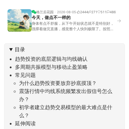
格兰后花园
2026-08-05
2444
271
511
486
今天，做点不一样的
→
身体有点不舒服，从下午开始状态就不是特别好，
强撑着做完直播，感觉整个人快到极限了。按照平
时的习惯，今天还应该是回答直播过程中，大家留
言问的问题。不过我想换一种方法，按大家的需求
解答。留言区照常开放，有什么关于市场今的问
目录
题，可以直接留言。如果别人问的问题正好是你想
问的，可以给他点个赞。晚些时候，我会按点赞数
趋势投资的底层逻辑与均线确认
量挑选5个比较
多周期共振模型与移动止盈策略
常见问题
为什么趋势投资要放弃抄底摸顶？
震荡行情中均线系统频繁发出假信号怎么
办？
初学者建立趋势交易模型的最大难点是什
么？
延伸阅读