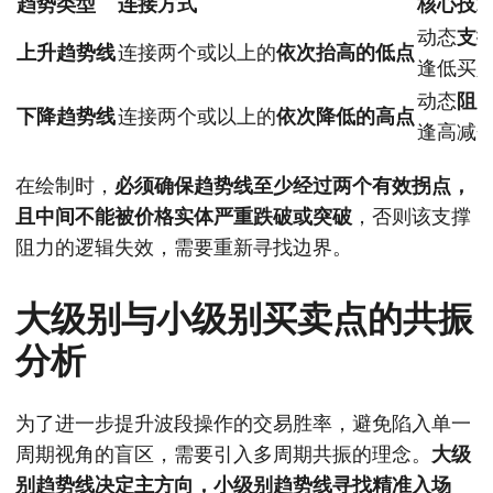
趋势类型
连接方式
核心技
动态
支
上升趋势线
连接两个或以上的
依次抬高的低点
逢低买
动态
阻
下降趋势线
连接两个或以上的
依次降低的高点
逢高减
在绘制时，
必须确保趋势线至少经过两个有效拐点，
且中间不能被价格实体严重跌破或突破
，否则该支撑
阻力的逻辑失效，需要重新寻找边界。
大级别与小级别买卖点的共振
分析
为了进一步提升波段操作的交易胜率，避免陷入单一
周期视角的盲区，需要引入多周期共振的理念。
大级
别趋势线决定主方向，小级别趋势线寻找精准入场