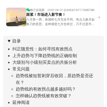
格兰后花园
2026-08-07
2452
471
506
89
跟紧！市场进入新节奏！
→
八月第一周，体感和七月完全不同。有点儿换月如
换刀的意思。这种感觉七月也有过，只不过是市场
开始往下走。当时最难受的是什么？很多前期最强
的科技方向连续杀估值、杀情绪，跌幅放在整个A股
历史都排得上号。很多同学人被折磨到根本没有打
目录
开账户的勇气。8月伊始，在这立秋的节气反倒让大
家感受到了春天般的暖风。指数涨了百点，交易额
纠正随意性：如何寻找有效拐点
回暖到2
上升趋势与下降趋势线的正确绘制
大级别与小级别买卖点的共振分析
常见问题
趋势线被短暂刺穿后收回，原趋势是否还
在？
趋势线的有效拐点越多越好吗？
怎样确认趋势线被有效突破？
延伸阅读