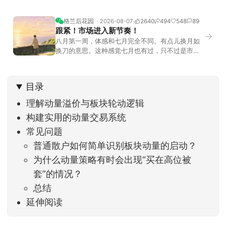
格兰后花园
2026-08-07
2640
494
548
89
跟紧！市场进入新节奏！
→
八月第一周，体感和七月完全不同。有点儿换月如
换刀的意思。这种感觉七月也有过，只不过是市场
开始往下走。当时最难受的是什么？很多前期最强
的科技方向连续杀估值、杀情绪，跌幅放在整个A股
历史都排得上号。很多同学人被折磨到根本没有打
目录
开账户的勇气。8月伊始，在这立秋的节气反倒让大
家感受到了春天般的暖风。指数涨了百点，交易额
理解动量溢价与板块轮动逻辑
回暖到2
构建实用的动量交易系统
常见问题
普通散户如何简单识别板块动量的启动？
为什么动量策略有时会出现“买在高位被
套”的情况？
总结
延伸阅读