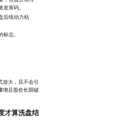
派发筹码。
盘后续动力枯
的标志。
式放大，且不会引
骤增且股价长阴破
度才算洗盘结