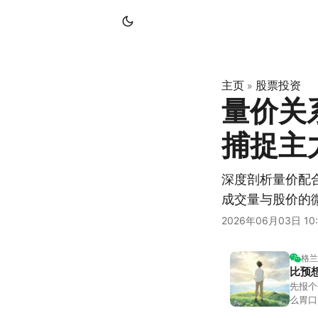
主页
股票投资
»
量价关
捕捉主
深度剖析量价配
成交量与股价的
2026年06月03日 10:
格兰
比预
先报个
么胃口
照顾我