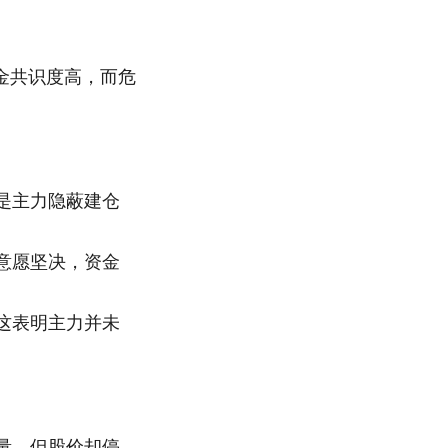
金共识度高，而危
是主力隐蔽建仓
意愿坚决，资金
这表明主力并未
量，但股价却停