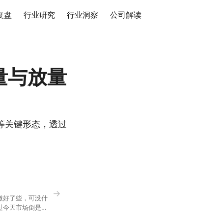
复盘
行业研究
行业洞察
公司解读
量与放量
等关键形态，透过
→
微好了些，可没什
过今天市场倒是蛮
90，乍看上去相差