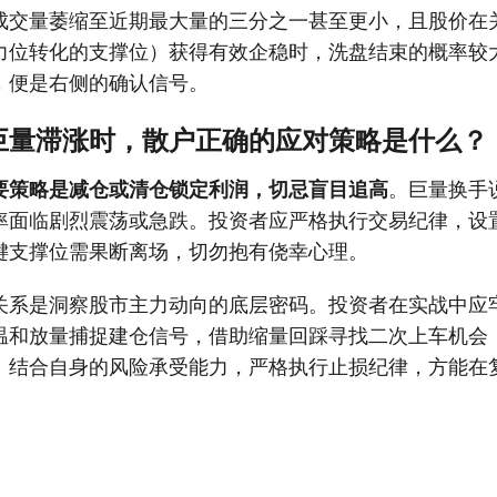
成交量萎缩至近期最大量的三分之一甚至更小，且股价在
力位转化的支撑位）获得有效企稳时，洗盘结束的概率较
，便是右侧的确认信号。
巨量滞涨时，散户正确的应对策略是什么？
要策略是减仓或清仓锁定利润，切忌盲目追高
。巨量换手
率面临剧烈震荡或急跌。投资者应严格执行交易纪律，设
键支撑位需果断离场，切勿抱有侥幸心理。
关系是洞察股市主力动向的底层密码。投资者在实战中应牢
温和放量捕捉建仓信号，借助缩量回踩寻找二次上车机会
。结合自身的风险承受能力，严格执行止损纪律，方能在