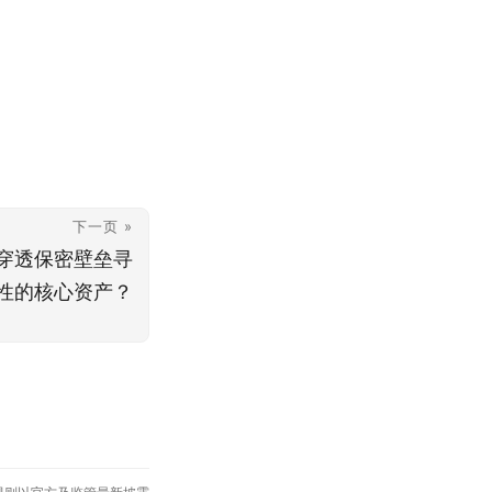
下一页 »
穿透保密壁垒寻
性的核心资产？