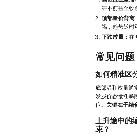
滞不前甚至收
顶部量价背离
竭，趋势随时
下跌放量
：在
常见问题
如何精准区
底部温和放量通
发股价恐慌性暴
位。
关键在于结
上升途中的
束？