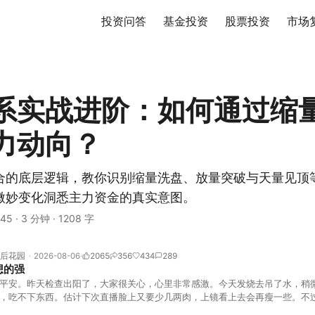
投资问答
基金投资
股票投资
市场
系实战进阶：如何通过缩
力动向？
合的底层逻辑，教你识别缩量洗盘、放量突破与天量见顶
微妙变化洞悉主力资金的真实意图。
45
·
3 分钟
·
1208 字
后花园
2026-08-06
2065
356
434
289
想的强
平安。昨天检查出阳了，大家很关心，心里非常感激。今天发烧去吊了水，稍
，吃不下东西。估计下次直播脸上又要少几两肉，上镜看上去会再瘦一些。不
的，没太让人操心。成交额稳稳踩在2.5万亿以上，涨跌比虽然只有2789比25