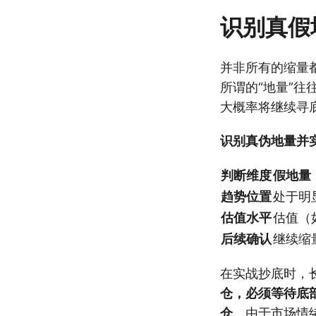
识别真假
并非所有的缩量
所谓的“地量”往
大概率将继续寻
识别真伪地量并
判断维度
假地量
趋势位置
处于明
估值水平
估值（
后续确认
继续缩
在实战抄底时，长
仓，必须等待底
仓
。由于市场情