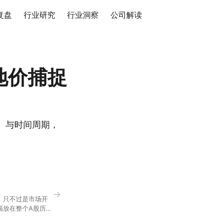
复盘
行业研究
行业洞察
公司解读
地价捕捉
）与时间周期，
→
，只不过是市场开
幅放在整个A股历史
节气反倒让大家感受