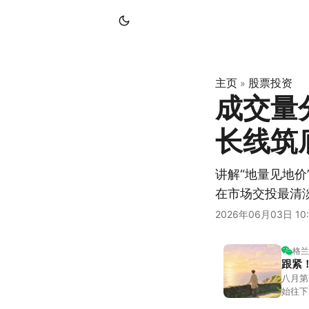
主页
股票投资
»
成交量
长线筑
讲解“地量见地
在市场交投最清
2026年06月03日 10:
格兰
跟紧
八月第
始往下
都排得