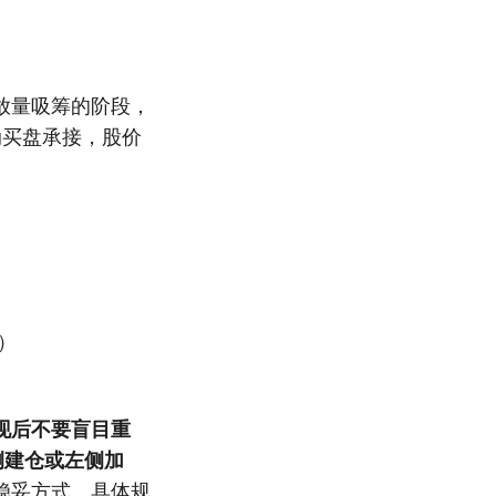
放量吸筹的阶段，
动买盘承接，股价
）
现后不要盲目重
侧建仓或左侧加
稳妥方式。具体规