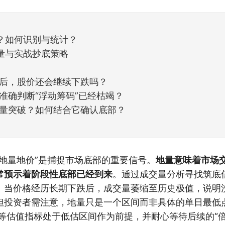
天般的暖风。指数涨了百点，交易额回暖到2
？如何识别与统计？
量与实战抄底策略
后，股价还会继续下跌吗？
准确判断“浮动筹码”已经枯竭？
量突破？如何结合它确认底部？
“地量地价”是捕捉市场底部的重要信号。
地量意味着市场
常预示着阶段性底部已经到来
。通过成交量分析寻找筑底
：当价格经历长期下跌后，成交量萎缩至历史极值，说明
但投资者需注意，地量只是一个区间而非具体的单日最低
）等估值指标处于低估区间作为前提，并耐心等待后续的“倍