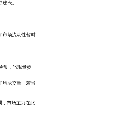
易建仓。
了市场流动性暂时
通常，当现量萎
的平均成交量。若当
竭
，市场主力在此