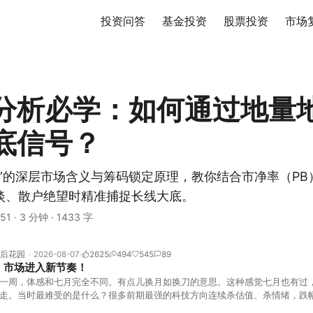
投资问答
基金投资
股票投资
市场
分析必学：如何通过地量
底信号？
价”的深层市场含义与筹码锁定原理，教你结合市净率（PB
淡、散户绝望时精准捕捉长线大底。
51
·
3 分钟
·
1433 字
后花园
2026-08-07
2625
494
545
89
！市场进入新节奏！
一周，体感和七月完全不同。有点儿换月如换刀的意思。这种感觉七月也有过
走。当时最难受的是什么？很多前期最强的科技方向连续杀估值、杀情绪，跌
上号。很多同学人被折磨到根本没有打开账户的勇气。8月伊始，在这立秋的