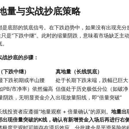
地量与实战抄底策略
都是底部的筑底信号。在下跌趋势中，如果没有出现充分
往只是“下跌中继”。此时的缩量阴跌，意味着市场缺乏主
底。
实战抄底的步骤：
（下跌中继）
真地量（长线筑底）
显下跌初期或半山腰
处于长期下跌末端，跌幅已巨大
如PB/市净率）依然偏高
估值处于历史极低分位（如破净
量阴跌，无明显资金介入
出现放量阳线，即“倍量突破”
线投资者应遵循“地量观察 + 倍量确认”的原则。
地量出
部出现倍量突破的K线，确认有新增资金入场后再进行右
绪极度悲观时可能存在滞后效应，分批建仓是平滑风险的